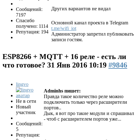
Других вариантов не видал
Сообщений:
7197
Спасибо
Основной канал проекта в Telegram
получено: 1114
t.me/wifi_iot
Репутация: 194
Администратор запретил публиковать
записи гостям.
ESP8266 + MQTT + 16 реле - есть ли
что готовое?
31 Янв 2016 10:19
#9846
lingvo
Adminhs пишет:
Правда такое количество реле можно
Не в сети
подключить только через расширители
Новый
портов..
участник
Дык, я вот про такие модули и спрашивал
- чтоб с расширителем портов уже...
Сообщений:
5
Репутация: