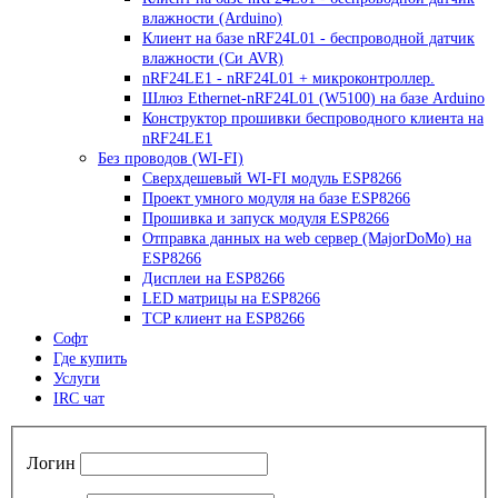
влажности (Arduino)
Клиент на базе nRF24L01 - беспроводной датчик
влажности (Си AVR)
nRF24LE1 - nRF24L01 + микроконтроллер.
Шлюз Ethernet-nRF24L01 (W5100) на базе Arduino
Конструктор прошивки беспроводного клиента на
nRF24LE1
Без проводов (WI-FI)
Сверхдешевый WI-FI модуль ESP8266
Проект умного модуля на базе ESP8266
Прошивка и запуск модуля ESP8266
Отправка данных на web сервер (MajorDoMo) на
ESP8266
Дисплеи на ESP8266
LED матрицы на ESP8266
TCP клиент на ESP8266
Софт
Где купить
Услуги
IRC чат
Логин