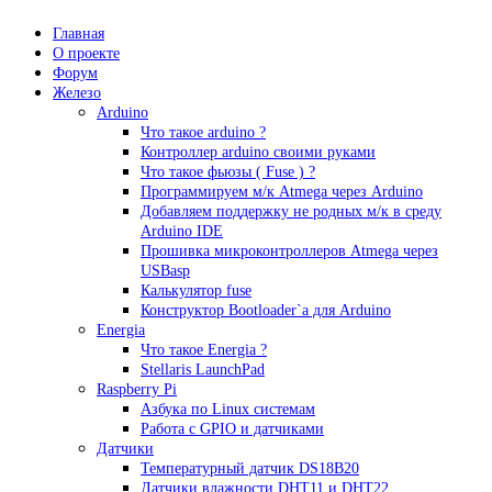
Главная
О проекте
Форум
Железо
Arduino
Что такое аrduino ?
Контроллер arduino своими руками
Что такое фьюзы ( Fuse ) ?
Программируем м/к Atmega через Arduino
Добавляем поддержку не родных м/к в среду
Arduino IDE
Прошивка микроконтроллеров Atmega через
USBasp
Калькулятор fuse
Конструктор Bootloader`а для Arduino
Energia
Что такое Energia ?
Stellaris LaunchPad
Raspberry Pi
Азбука по Linux системам
Работа с GPIO и датчиками
Датчики
Температурный датчик DS18B20
Датчики влажности DHT11 и DHT22