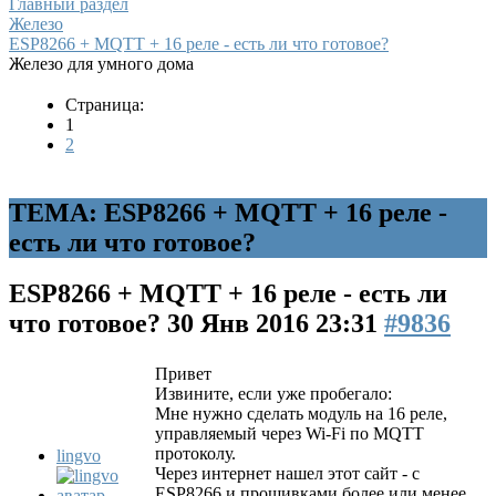
Главный раздел
Железо
ESP8266 + MQTT + 16 реле - есть ли что готовое?
Железо для умного дома
Страница:
1
2
ТЕМА: ESP8266 + MQTT + 16 реле -
есть ли что готовое?
ESP8266 + MQTT + 16 реле - есть ли
что готовое?
30 Янв 2016 23:31
#9836
Привет
Извините, если уже пробегало:
Мне нужно сделать модуль на 16 реле,
управляемый через Wi-Fi по MQTT
протоколу.
lingvo
Через интернет нашел этот сайт - с
ESP8266 и прошивками более или менее