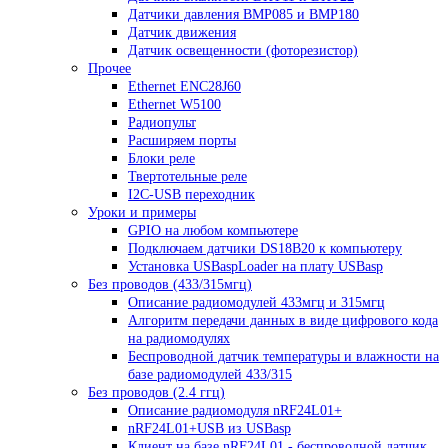
Датчики давления BMP085 и BMP180
Датчик движения
Датчик освещенности (фоторезистор)
Прочее
Ethernet ENC28J60
Ethernet W5100
Радиопульт
Расширяем порты
Блоки реле
Твертотельные реле
I2C-USB переходник
Уроки и примеры
GPIO на любом компьютере
Подключаем датчики DS18B20 к компьютеру
Установка USBaspLoader на плату USBasp
Без проводов (433/315мгц)
Описание радиомодулей 433мгц и 315мгц
Алгоритм передачи данных в виде цифрового кода
на радиомодулях
Беспроводной датчик температуры и влажности на
базе радиомодулей 433/315
Без проводов (2.4 ггц)
Описание радиомодуля nRF24L01+
nRF24L01+USB из USBasp
Клиент на базе nRF24L01 - беспроводной датчик