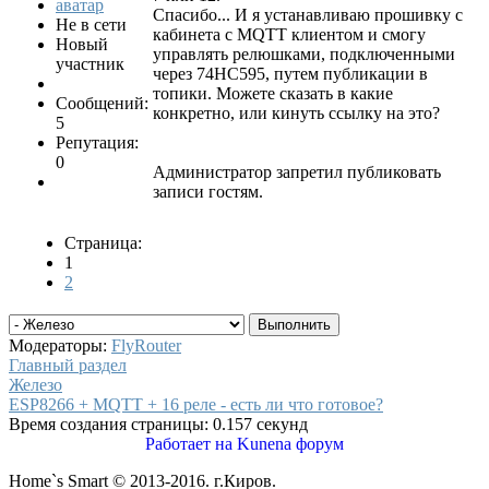
Спасибо... И я устанавливаю прошивку с
Не в сети
кабинета с MQTT клиентом и смогу
Новый
управлять релюшками, подключенными
участник
через 74HC595, путем публикации в
топики. Можете сказать в какие
Сообщений:
конкретно, или кинуть ссылку на это?
5
Репутация:
0
Администратор запретил публиковать
записи гостям.
Страница:
1
2
Модераторы:
FlyRouter
Главный раздел
Железо
ESP8266 + MQTT + 16 реле - есть ли что готовое?
Время создания страницы: 0.157 секунд
Работает на
Kunena форум
Home`s Smart © 2013-2016. г.Киров.