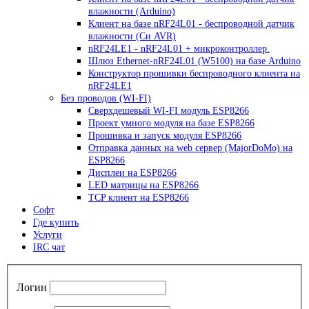
влажности (Arduino)
Клиент на базе nRF24L01 - беспроводной датчик
влажности (Си AVR)
nRF24LE1 - nRF24L01 + микроконтроллер.
Шлюз Ethernet-nRF24L01 (W5100) на базе Arduino
Конструктор прошивки беспроводного клиента на
nRF24LE1
Без проводов (WI-FI)
Сверхдешевый WI-FI модуль ESP8266
Проект умного модуля на базе ESP8266
Прошивка и запуск модуля ESP8266
Отправка данных на web сервер (MajorDoMo) на
ESP8266
Дисплеи на ESP8266
LED матрицы на ESP8266
TCP клиент на ESP8266
Софт
Где купить
Услуги
IRC чат
Логин