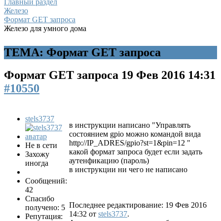
Главный раздел
Железо
Формат GET запроса
Железо для умного дома
ТЕМА: Формат GET запроса
Формат GET запроса
19 Фев 2016 14:31
#10550
stels3737
в инструкции написано "Управлять
состоянием gpio можно командой вида
http://IP_ADRES/gpio?st=1&pin=12 "
Не в сети
какой формат запроса будет если задать
Захожу
аутенфикацию (пароль)
иногда
в инструкции ни чего не написано
Сообщений:
42
Спасибо
Последнее редактирование: 19 Фев 2016
получено: 5
14:32 от
stels3737
.
Репутация: