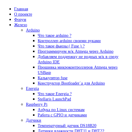
Главная
О проекте
Форум
Железо
Arduino
Что такое аrduino ?
Контроллер arduino своими руками
Что такое фьюзы ( Fuse ) ?
Программируем м/к Atmega через Arduino
Добавляем поддержку не родных м/к в среду
Arduino IDE
Прошивка микроконтроллеров Atmega через
USBasp
Калькулятор fuse
Конструктор Bootloader`а для Arduino
Energia
Что такое Energia ?
Stellaris LaunchPad
Raspberry Pi
Азбука по Linux системам
Работа с GPIO и датчиками
Датчики
Температурный датчик DS18B20
Датчики влажности DHT11 и DHT22