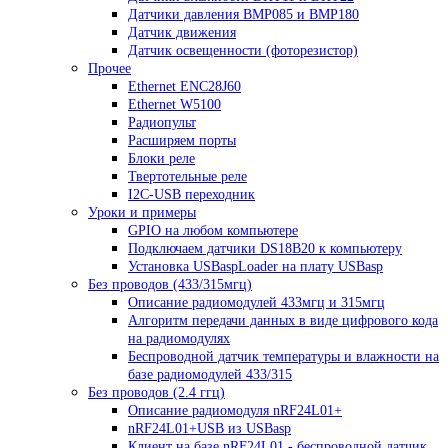
Датчики давления BMP085 и BMP180
Датчик движения
Датчик освещенности (фоторезистор)
Прочее
Ethernet ENC28J60
Ethernet W5100
Радиопульт
Расширяем порты
Блоки реле
Твертотельные реле
I2C-USB переходник
Уроки и примеры
GPIO на любом компьютере
Подключаем датчики DS18B20 к компьютеру
Установка USBaspLoader на плату USBasp
Без проводов (433/315мгц)
Описание радиомодулей 433мгц и 315мгц
Алгоритм передачи данных в виде цифрового кода
на радиомодулях
Беспроводной датчик температуры и влажности на
базе радиомодулей 433/315
Без проводов (2.4 ггц)
Описание радиомодуля nRF24L01+
nRF24L01+USB из USBasp
Клиент на базе nRF24L01 - беспроводной датчик