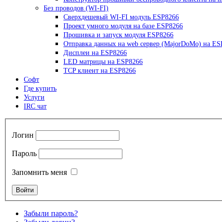
Без проводов (WI-FI)
Сверхдешевый WI-FI модуль ESP8266
Проект умного модуля на базе ESP8266
Прошивка и запуск модуля ESP8266
Отправка данных на web сервер (MajorDoMo) на ES
Дисплеи на ESP8266
LED матрицы на ESP8266
TCP клиент на ESP8266
Софт
Где купить
Услуги
IRC чат
Логин
Пароль
Запомнить меня
Забыли пароль?