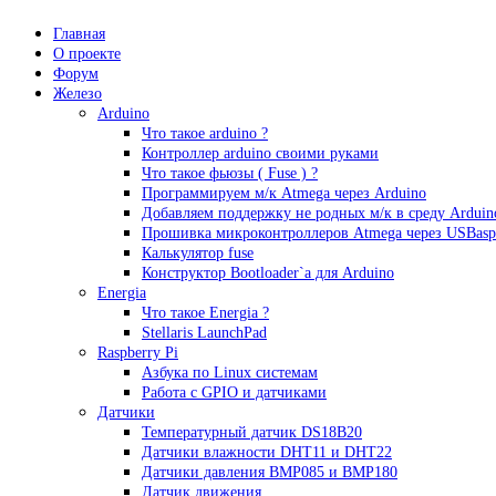
Главная
О проекте
Форум
Железо
Arduino
Что такое аrduino ?
Контроллер arduino своими руками
Что такое фьюзы ( Fuse ) ?
Программируем м/к Atmega через Arduino
Добавляем поддержку не родных м/к в среду Arduin
Прошивка микроконтроллеров Atmega через USBasp
Калькулятор fuse
Конструктор Bootloader`а для Arduino
Energia
Что такое Energia ?
Stellaris LaunchPad
Raspberry Pi
Азбука по Linux системам
Работа с GPIO и датчиками
Датчики
Температурный датчик DS18B20
Датчики влажности DHT11 и DHT22
Датчики давления BMP085 и BMP180
Датчик движения