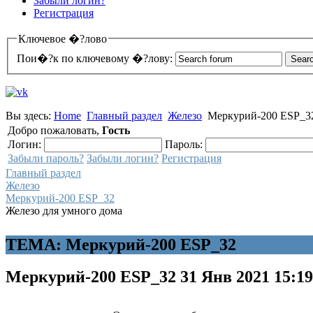
Забыли логин?
Регистрация
Ключевое �?лово
Пои�?к по ключевому �?лову:
Вы здесь:
Home
Главный раздел
Железо
Меркурий-200 ESP_3
Добро пожаловать,
Гость
Логин:
Пароль:
Забыли пароль?
Забыли логин?
Регистрация
Главный раздел
Железо
Меркурий-200 ESP_32
Железо для умного дома
ТЕМА: Меркурий-200 ESP_32
Меркурий-200 ESP_32
31 Янв 2021 15:1