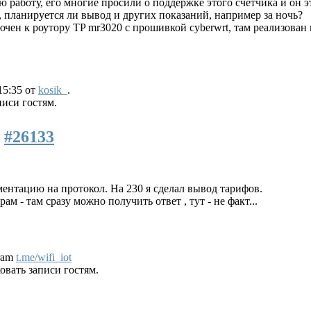
работу, его многие просили о поддержке этого счётчика и он эт
 планируется ли вывод и других показаний, например за ночь?
чен к роутору TP mr3020 с прошивкой cyberwrt, там реализован 
15:35 от
kosik_
.
иси гостям.
7
#26133
ентацию на протокол. На 230 я сделал вывод тарифов.
м - там сразу можно получить ответ , тут - не факт...
gram
t.me/wifi_iot
вать записи гостям.