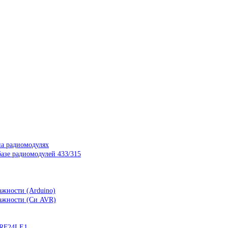
на радиомодулях
азе радиомодулей 433/315
ажности (Arduino)
лажности (Си AVR)
nRF24LE1