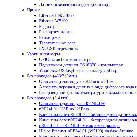
Датчик освещенности (фоторезистор)
Прочее
Ethernet ENC28J60
Ethernet W5100
Радиопульт
Расширяем порты
Блоки реле
Твертотельные реле
I2C-USB переходник
Уроки и примеры
GPIO на любом компьютере
Подключаем датчики DS18B20 к компьютеру
Установка USBaspLoader на плату USBasp
Без проводов (433/315мгц)
Описание радиомодулей 433мгц и 315мгц
Алгоритм передачи данных в виде цифрового кода 
Беспроводной датчик температуры и влажности на б
Без проводов (2.4 ггц)
Описание радиомодуля nRF24L01+
nRF24L01+USB из USBasp
Клиент на базе nRF24L01 - беспроводной датчик вл
Клиент на базе nRF24L01 - беспроводной датчик в
nRF24LE1 - nRF24L01 + микроконтроллер.
Шлюз Ethernet-nRF24L01 (W5100) на базе Arduino
Конструктор прошивки беспроводного клиента на 