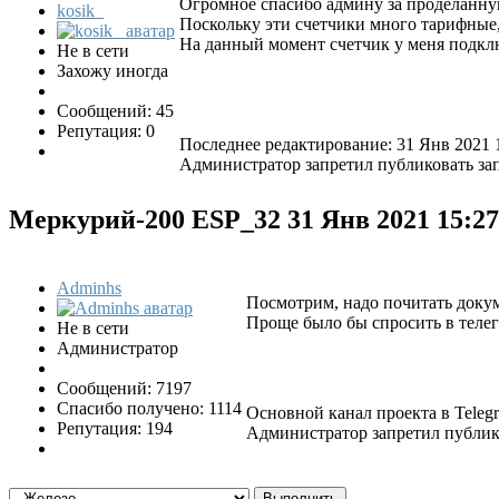
Огромное спасибо админу за проделанную 
kosik_
Поскольку эти счетчики много тарифные,
На данный момент счетчик у меня подклю
Не в сети
Захожу иногда
Сообщений: 45
Репутация: 0
Последнее редактирование: 31 Янв 2021 
Администратор запретил публиковать зап
Меркурий-200 ESP_32
31 Янв 2021 15:2
Adminhs
Посмотрим, надо почитать докум
Проще было бы спросить в телегра
Не в сети
Администратор
Сообщений: 7197
Спасибо получено: 1114
Основной канал проекта в Tele
Репутация: 194
Администратор запретил публико