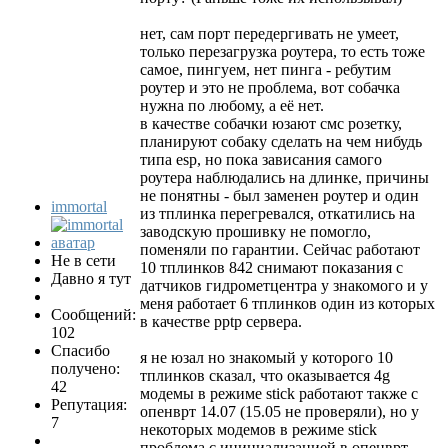
нет, сам порт передергивать не умеет,
только перезагрузка роутера, то есть тоже
самое, пингуем, нет пинга - ребутим
роутер и это не проблема, вот собачка
нужна по любому, а её нет.
в качестве собачки юзают смс розетку,
планируют собаку сделать на чем нибудь
типа esp, но пока зависания самого
роутера наблюдались на длинке, причины
не понятны - был заменен роутер и один
immortal
из тплинка перегревался, откатились на
заводскую прошивку не помогло,
поменяли по гарантии. Сейчас работают
Не в сети
10 тплинков 842 снимают показания с
Давно я тут
датчиков гидрометцентра у знакомого и у
меня работает 6 тплинков один из которых
Сообщений:
в качестве pptp сервера.
102
Спасибо
я не юзал но знакомый у которого 10
получено:
тплинков сказал, что оказывается 4g
42
модемы в режиме stick работают также с
Репутация:
опенврт 14.07 (15.05 не проверяли), но у
7
некоторых модемов в режиме stick
проблема с инициализацией в опенврт,