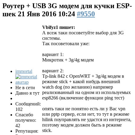
Роутер + USB 3G модем для кучки ESP-
шек
21 Янв 2016 10:24
#9550
Vbifyz1 пишет:
А всеж таки посоветуйте выбор для 3G
системы.
Так посоветовали уже:
вариант 1:
Микротик + 3g/4g модем
вариант 2:
immortal
Tp-link 842 c OpenWRT + 3g/4g модем в
режиме stick + какой нибудь внешний
watch dog (по желанию) например
Не в сети
реализованный на одном из используемых
Давно я тут
esp8266 (включение функции ping тест)
Сообщений:
опять таки не понятно есть ли у Вас vpn
102
или pptp сервер, если нет, то тут в режиме
Спасибо
hilink поуправлять не удастся из интернета,
получено:
поэтому модем должен быть в режиме
42
stick.
Репутация: