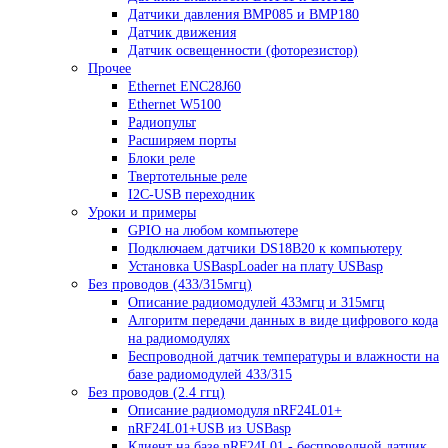
Датчики давления BMP085 и BMP180
Датчик движения
Датчик освещенности (фоторезистор)
Прочее
Ethernet ENC28J60
Ethernet W5100
Радиопульт
Расширяем порты
Блоки реле
Твертотельные реле
I2C-USB переходник
Уроки и примеры
GPIO на любом компьютере
Подключаем датчики DS18B20 к компьютеру
Установка USBaspLoader на плату USBasp
Без проводов (433/315мгц)
Описание радиомодулей 433мгц и 315мгц
Алгоритм передачи данных в виде цифрового кода
на радиомодулях
Беспроводной датчик температуры и влажности на
базе радиомодулей 433/315
Без проводов (2.4 ггц)
Описание радиомодуля nRF24L01+
nRF24L01+USB из USBasp
Клиент на базе nRF24L01 - беспроводной датчик