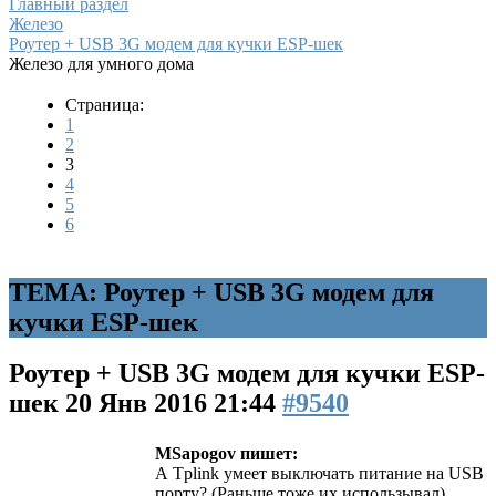
Главный раздел
Железо
Роутер + USB 3G модем для кучки ESP-шек
Железо для умного дома
Страница:
1
2
3
4
5
6
ТЕМА: Роутер + USB 3G модем для
кучки ESP-шек
Роутер + USB 3G модем для кучки ESP-
шек
20 Янв 2016 21:44
#9540
MSapogov пишет:
А Tplink умеет выключать питание на USB
порту? (Раньше тоже их использывал)