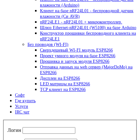
влажности (Arduino)
Клиент на базе nRF24L01 - беспроводной датчик
влажности (Си AVR)
nRF24LE1 - nRF24L01 + микроконтроллер.
Шлюз Ethernet-nRF24L01 (W5100) на базе Arduino
Конструктор прошивки беспроводного клиента на
nRF24LE1
Без проводов (WI-FI)
Сверхдешевый WI-FI модуль ESP8266
Проект умного модуля на базе ESP8266
Прошивка и запуск модуля ESP8266
Отправка данных на web сервер (MajorDoMo) на
ESP8266
Дисплеи на ESP8266
LED матрицы на ESP8266
TCP клиент на ESP8266
Софт
Где купить
Услуги
IRC чат
Логин