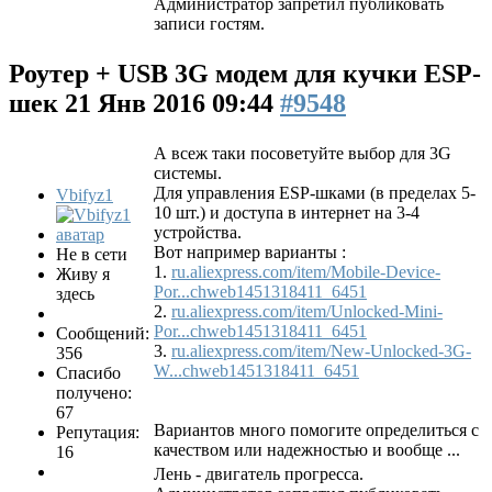
Администратор запретил публиковать
записи гостям.
Роутер + USB 3G модем для кучки ESP-
шек
21 Янв 2016 09:44
#9548
А всеж таки посоветуйте выбор для 3G
системы.
Для управления ESP-шками (в пределах 5-
Vbifyz1
10 шт.) и доступа в интернет на 3-4
устройства.
Вот например варианты :
Не в сети
1.
ru.aliexpress.com/item/Mobile-Device-
Живу я
Por...chweb1451318411_6451
здесь
2.
ru.aliexpress.com/item/Unlocked-Mini-
Por...chweb1451318411_6451
Сообщений:
3.
ru.aliexpress.com/item/New-Unlocked-3G-
356
W...chweb1451318411_6451
Спасибо
получено:
67
Вариантов много помогите определиться с
Репутация:
качеством или надежностью и вообще ...
16
Лень - двигатель прогресса.