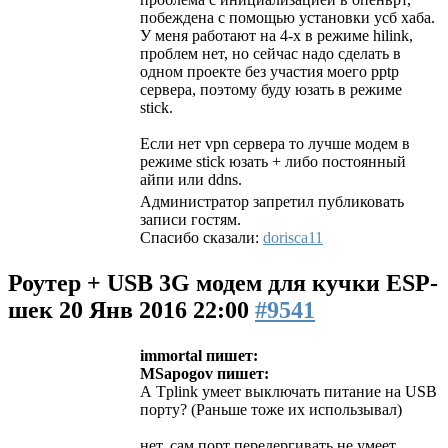
побеждена с помощью установки усб хаба.
У меня работают на 4-х в режиме hilink,
проблем нет, но сейчас надо сделать в
одном проекте без участия моего pptp
сервера, поэтому буду юзать в режиме
stick.
Если нет vpn сервера то лучше модем в
режиме stick юзать + либо постоянный
айпи или ddns.
Администратор запретил публиковать
записи гостям.
Спасибо сказали:
dorisca11
Роутер + USB 3G модем для кучки ESP-
шек
20 Янв 2016 22:00
#9541
immortal пишет:
MSapogov пишет:
А Tplink умеет выключать питание на USB
порту? (Раньше тоже их использывал)
нет, сам порт передергивать не умеет,