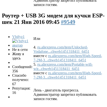
Администратор запретил публиковать
записи гостям.
Роутер + USB 3G модем для кучки ESP-
шек
21 Янв 2016 09:45
#9549
Vbifyz1
Или
4.
ru.aliexpress.com/item/Unlocked-
Не в сети
Vodafone...chweb1451318411_6451
Живу я
вместе с
ru.aliexpress.com/item/High-Speed-
здесь
7-2M-3...chweb1451318411_6451
5.
ru.aliexpress.com/item/Portable-wifi-
Сообщений:
wir...chweb1451318411_6451
356
вместе с
ru.aliexpress.com/item/High-Speed-
Спасибо
7-2M-3...chweb1451318411_6451
получено:
67
Репутация:
Лень - двигатель прогресса.
16
Администратор запретил публиковать
записи гостям.