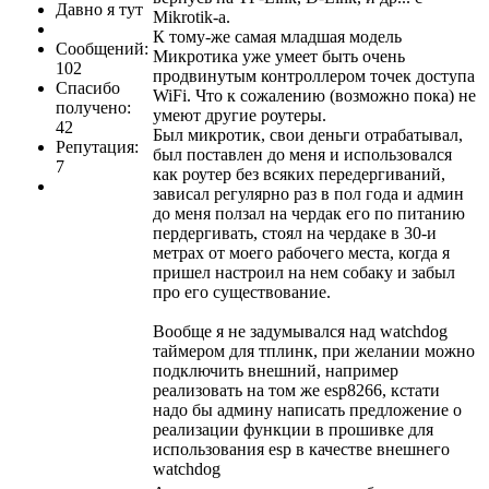
Давно я тут
Mikrotik-а.
К тому-же самая младшая модель
Сообщений:
Микротика уже умеет быть очень
102
продвинутым контроллером точек доступа
Спасибо
WiFi. Что к сожалению (возможно пока) не
получено:
умеют другие роутеры.
42
Был микротик, свои деньги отрабатывал,
Репутация:
был поставлен до меня и использовался
7
как роутер без всяких передергиваний,
зависал регулярно раз в пол года и админ
до меня ползал на чердак его по питанию
пердергивать, стоял на чердаке в 30-и
метрах от моего рабочего места, когда я
пришел настроил на нем собаку и забыл
про его существование.
Вообще я не задумывался над watchdog
таймером для тплинк, при желании можно
подключить внешний, например
реализовать на том же esp8266, кстати
надо бы админу написать предложение о
реализации функции в прошивке для
использования esp в качестве внешнего
watchdog