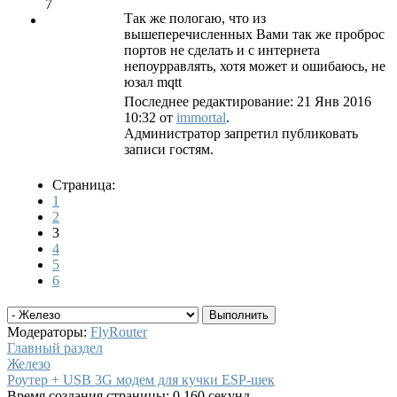
7
Так же пологаю, что из
вышеперечисленных Вами так же проброс
портов не сделать и с интернета
непоурравлять, хотя может и ошибаюсь, не
юзал mqtt
Последнее редактирование: 21 Янв 2016
10:32 от
immortal
.
Администратор запретил публиковать
записи гостям.
Страница:
1
2
3
4
5
6
Модераторы:
FlyRouter
Главный раздел
Железо
Роутер + USB 3G модем для кучки ESP-шек
Время создания страницы: 0.160 секунд