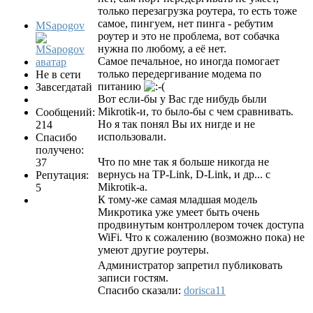
только перезагрузка роутера, то есть тоже
самое, пингуем, нет пинга - ребутим
MSapogov
роутер и это не проблема, вот собачка
нужна по любому, а её нет.
Самое печальное, но иногда помогает
только передергивание модема по
Не в сети
питанию
Завсегдатай
Вот если-бы у Вас где нибудь были
Mikrotik-и, то было-бы с чем сравнивать.
Сообщений:
Но я так понял Вы их нигде и не
214
использовали.
Спасибо
получено:
Что по мне так я больше никогда не
37
вернусь на TP-Link, D-Link, и др... с
Репутация:
Mikrotik-а.
5
К тому-же самая младшая модель
Микротика уже умеет быть очень
продвинутым контроллером точек доступа
WiFi. Что к сожалению (возможно пока) не
умеют другие роутеры.
Администратор запретил публиковать
записи гостям.
Спасибо сказали:
dorisca11