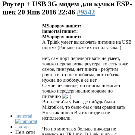
Роутер + USB 3G модем для кучки ESP-
шек
20 Янв 2016 22:46
#9542
MSapogov пишет:
immortal пишет:
MSapogov пишет:
А Tplink умеет выключать питание на USB
порту? (Раньше тоже их использывал)
нет, сам порт передергивать не умеет,
только перезагрузка роутера, то есть тоже
самое, пингуем, нет пинга - ребутим
роутер и это не проблема, вот собачка
нужна по любому, а её нет.
Самое печальное, но иногда помогает
только передергивание модема по
питанию
Вот если-бы у Вас где нибудь были
Mikrotik-и, то было-бы с чем сравнивать.
Но я так понял Вы их нигде и не
immortal
использовали.
Что по мне так я больше никогда не
Не в сети
вернусь на TP-Link, D-Link, и др... с