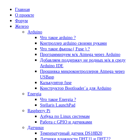
Главная
О проекте
Форум
Железо
Arduino
Что такое аrduino ?
Контроллер arduino своими руками
Что такое фьюзы ( Fuse ) ?
Программируем м/к Atmega через Arduino
Добавляем поддержку не родных м/к в среду
Arduino IDE
Прошивка микроконтроллеров Atmega через
USBasp
Калькулятор fuse
Конструктор Bootloader`а для Arduino
Energia
Что такое Energia ?
Stellaris LaunchPad
Raspberry Pi
Азбука по Linux системам
Работа с GPIO и датчиками
Датчики
Температурный датчик DS18B20
Датчики влажности DHT11 и DHT22