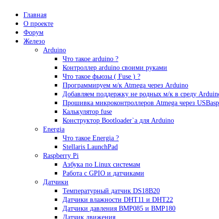
Главная
О проекте
Форум
Железо
Arduino
Что такое аrduino ?
Контроллер arduino своими руками
Что такое фьюзы ( Fuse ) ?
Программируем м/к Atmega через Arduino
Добавляем поддержку не родных м/к в среду Arduin
Прошивка микроконтроллеров Atmega через USBasp
Калькулятор fuse
Конструктор Bootloader`а для Arduino
Energia
Что такое Energia ?
Stellaris LaunchPad
Raspberry Pi
Азбука по Linux системам
Работа с GPIO и датчиками
Датчики
Температурный датчик DS18B20
Датчики влажности DHT11 и DHT22
Датчики давления BMP085 и BMP180
Датчик движения