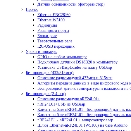
Датчик освещенности (фоторезистор)
Прочее
Ethernet ENC28J60
Ethernet W5100
Радиопульт
Расширяем порты
Блоки реле
Твертотельные реле
I2C-USB переходник
Уроки и примеры
GPIO на любом компьютере
Подключаем датчики DS18B20 к компьютеру
Установка USBaspLoader на плату USBasp
Без проводов (433/315мгц)
Описание радиомодулей 433мгц и 315мгц
Алгоритм передачи данных в виде цифрового кода 
Беспроводной датчик температуры и влажности на б
Без проводов (2.4 ггц)
Описание радиомодуля nRF24L01+
nRF24L01+USB из USBasp
Клиент на базе nRF24L01 - беспроводной датчик вл
Клиент на базе nRF24L01 - беспроводной датчик в
nRF24LE1 - nRF24L01 + микроконтроллер.
Шлюз Ethernet-nRF24L01 (W5100) на базе Arduino
Конструктор прошивки беспроводного клиента на 