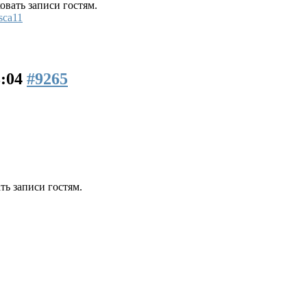
вать записи гостям.
sca11
3:04
#9265
ь записи гостям.