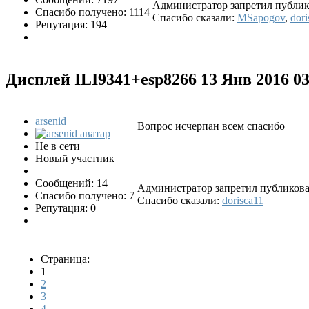
Администратор запретил публико
Спасибо получено: 1114
Спасибо сказали:
MSapogov
,
dori
Репутация: 194
Дисплей ILI9341+esp8266
13 Янв 2016 0
arsenid
Вопрос исчерпан всем спасибо
Не в сети
Новый участник
Сообщений: 14
Администратор запретил публиковат
Спасибо получено: 7
Спасибо сказали:
dorisca11
Репутация: 0
Страница:
1
2
3
4