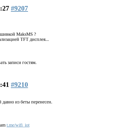
8:27
#9207
рошивкой MaksMS ?
изацией TFT дисплея...
ть записи гостям.
9:41
#9210
й давно из беты перенесен.
gram
t.me/wifi_iot