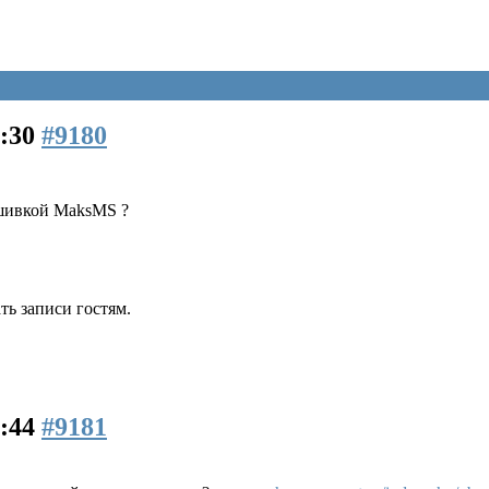
7:30
#9180
ошивкой MaksMS ?
ь записи гостям.
7:44
#9181