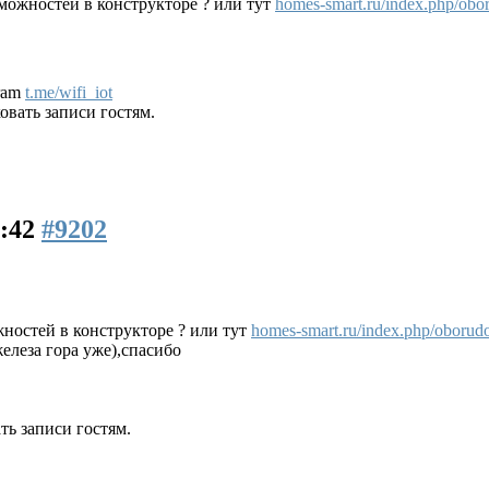
можностей в конструкторе ? или тут
homes-smart.ru/index.php/obor
gram
t.me/wifi_iot
вать записи гостям.
6:42
#9202
ностей в конструкторе ? или тут
homes-smart.ru/index.php/oborudo
елеза гора уже),спасибо
ь записи гостям.