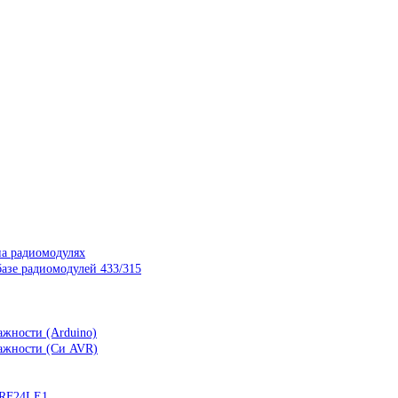
на радиомодулях
азе радиомодулей 433/315
ажности (Arduino)
лажности (Си AVR)
nRF24LE1