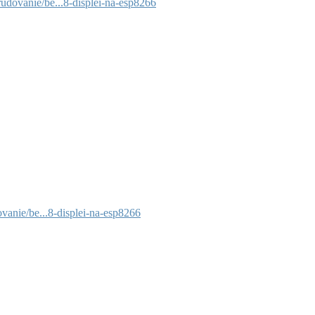
udovanie/be...8-displei-na-esp8266
vanie/be...8-displei-na-esp8266