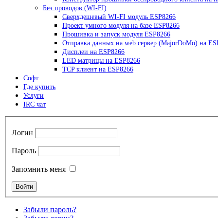
Без проводов (WI-FI)
Сверхдешевый WI-FI модуль ESP8266
Проект умного модуля на базе ESP8266
Прошивка и запуск модуля ESP8266
Отправка данных на web сервер (MajorDoMo) на ES
Дисплеи на ESP8266
LED матрицы на ESP8266
TCP клиент на ESP8266
Софт
Где купить
Услуги
IRC чат
Логин
Пароль
Запомнить меня
Забыли пароль?