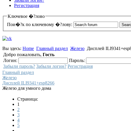
Забыли логин?
Регистрация
Ключевое �?лово
Пои�?к по ключевому �?лову:
Вы здесь:
Home
Главный раздел
Железо
Дисплей ILI9341+esp
Добро пожаловать,
Гость
Логин:
Пароль:
Забыли пароль?
Забыли логин?
Регистрация
Главный раздел
Железо
Дисплей ILI9341+esp8266
Железо для умного дома
Страница:
1
2
3
4
5
...