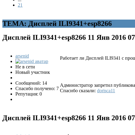
21
ТЕМА: Дисплей ILI9341+esp8266
Дисплей ILI9341+esp8266
11 Янв 2016 0
arsenid
Работает ли Дисплей ILI9341 с пр
Не в сети
Новый участник
Сообщений: 14
Администратор запретил публиковат
Спасибо получено: 7
Спасибо сказали:
dorisca11
Репутация: 0
Дисплей ILI9341+esp8266
11 Янв 2016 0