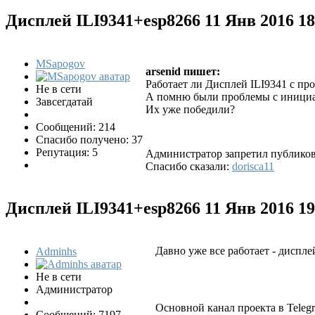
Дисплей ILI9341+esp8266
11 Янв 2016 1
MSapogov
arsenid пишет:
Работает ли Дисплей ILI9341 с п
Не в сети
А помню были проблемы с инициал
Завсегдатай
Их уже победили?
Сообщений: 214
Спасибо получено: 37
Репутация: 5
Администратор запретил публикова
Спасибо сказали:
dorisca11
Дисплей ILI9341+esp8266
11 Янв 2016 1
Давно уже все работает - диспле
Adminhs
Не в сети
Администратор
Основной канал проекта в Tele
Сообщений: 7197