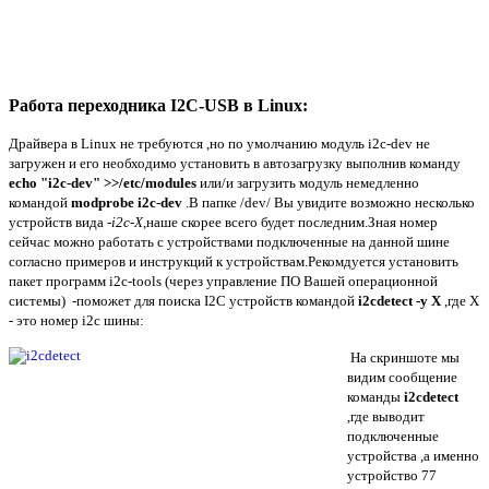
Работа переходника I2C-USB в Linux:
Драйвера в Linux не требуются ,но по умолчанию модуль i2c-dev не
загружен и его необходимо установить в автозагрузку выполнив команду
echo "i2c-dev" >>/etc/modules
или/и загрузить модуль немедленно
командой
modprobe
i2c-dev
.В папке /dev/ Вы увидите возможно несколько
устройств вида
-i2c-X
,наше скорее всего будет последним.Зная номер
сейчас можно работать с устройствами подключенные на данной шине
согласно примеров и инструкций к устройствам.Рекомдуется установить
пакет программ i2c-tools (через управление ПО Вашей операционной
системы) -поможет для поиска I2C устройств командой
i2cdetect -y Х
,где Х
- это номер i2c шины:
На скриншоте мы
видим сообщение
команды
i2cdetect
,где выводит
подключенные
устройства ,а именно
устройство 77