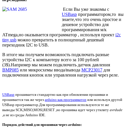
Если Вы уже знакомы с
USBasp
программатором,то вы
знаете,что это очень простое и
дешевое устройство для
программирования м/к
ATmega,но оказывается программатор , используя проект
i2c
tiny usb
можно превратить в полноценный дешевый
переходник I2C to USB.
В итоге мы получаем возможность подключать разные
устройства I2C к компьютеру всего за 100 рублей
(3$).Например мы можем подключить датчик давления
BMP085
или микросхемы ввода/вывода
MCP23017
для
подключения кнопок или управления нагрузкой через реле.
USBasp
прошивается стандартно как при обновлении прошивки и
прошивается так же через
arduino как программатор
или используя другой
USBasp программатор
.Для программирования используются те же
выводы
SCK,MISO,MOSI
,RESET
,но прошивка идет через утилиту
avrdude
,а не из среды Arduino IDE.
Порядок действий для прошивки через arduino: