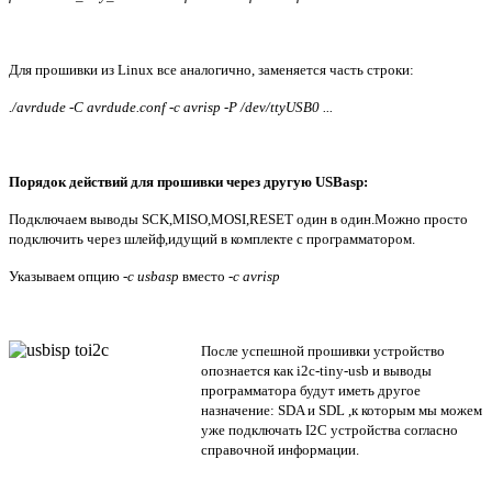
Для прошивки из Linux все аналогично, заменяется часть строки:
./avrdude -C avrdude.conf -c avrisp -P /dev/ttyUSB0 ...
Порядок действий для прошивки через другую USBasp:
Подключаем выводы
SCK,MISO,MOSI
,RESET
один в один.Можно просто
подключить через шлейф,идущий в комплекте с программатором.
Указываем опцию
-c usbasp
вместо
-c avrisp
После
успешной прошивки устройство
опознается как i2c-tiny-usb и выводы
программатора будут иметь другое
назначение: SDA и SDL ,к которым мы можем
уже подключать I2C устройства согласно
справочной информации.