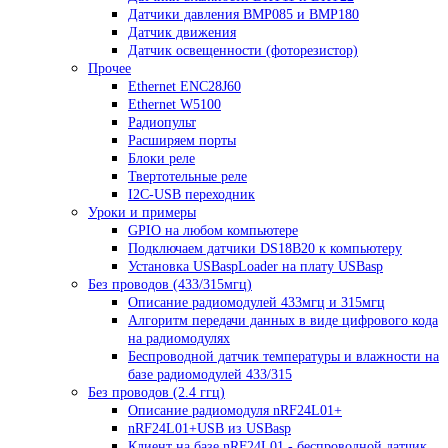
Датчики давления BMP085 и BMP180
Датчик движения
Датчик освещенности (фоторезистор)
Прочее
Ethernet ENC28J60
Ethernet W5100
Радиопульт
Расширяем порты
Блоки реле
Твертотельные реле
I2C-USB переходник
Уроки и примеры
GPIO на любом компьютере
Подключаем датчики DS18B20 к компьютеру
Установка USBaspLoader на плату USBasp
Без проводов (433/315мгц)
Описание радиомодулей 433мгц и 315мгц
Алгоритм передачи данных в виде цифрового кода
на радиомодулях
Беспроводной датчик температуры и влажности на
базе радиомодулей 433/315
Без проводов (2.4 ггц)
Описание радиомодуля nRF24L01+
nRF24L01+USB из USBasp
Клиент на базе nRF24L01 - беспроводной датчик