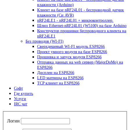
влажности (Arduino)
Клиент на базе nRF24L01 - беспроводной датчик
влажности (Си AVR)
nRF24LE1 - nRF24L01 + микроконтроллер.
Шлюз Ethernet-nRF24L01 (W5100) на базе Arduino
Конструктор прошивки беспроводного клиента на
nRF24LE1
Без проводов (WI-FI)
Сверхдешевый WI-FI модуль ESP8266
Проект умного модуля на базе ESP8266
Прошивка и запуск модуля ESP8266
Отправка данных на web сервер (MajorDoMo) на
ESP8266
Дисплеи на ESP8266
LED матрицы на ESP8266
TCP клиент на ESP8266
Софт
Где купить
Услуги
IRC чат
Логин