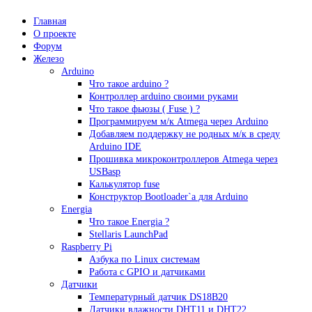
Главная
О проекте
Форум
Железо
Arduino
Что такое аrduino ?
Контроллер arduino своими руками
Что такое фьюзы ( Fuse ) ?
Программируем м/к Atmega через Arduino
Добавляем поддержку не родных м/к в среду
Arduino IDE
Прошивка микроконтроллеров Atmega через
USBasp
Калькулятор fuse
Конструктор Bootloader`а для Arduino
Energia
Что такое Energia ?
Stellaris LaunchPad
Raspberry Pi
Азбука по Linux системам
Работа с GPIO и датчиками
Датчики
Температурный датчик DS18B20
Датчики влажности DHT11 и DHT22