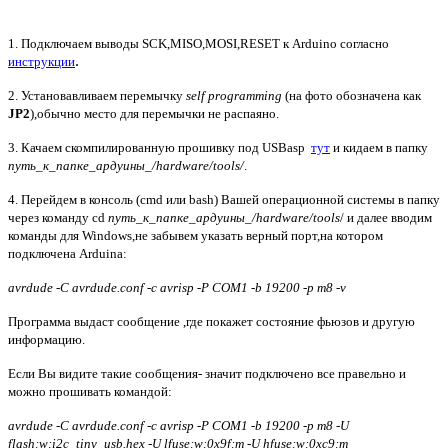
1. Подключаем выводы
SCK,MISO,MOSI
,RESET
к Arduino согласно
.
инструкции
2. Установавливаем перемычку
self programming
(на фото обозначена как
JP2
),обычно место для перемычки не распаяно.
3. Качаем скомпилированную прошивку под
USBasp
тут
и кидаем в папку
путь_к_папке_ардуины_/hardware/tools/
.
4. Перейдем в консоль (cmd или bash) Вашей операционной системы в папку
через команду cd
путь_к_папке_ардуины_/hardware/tools
/ и далее вводим
команды для Windows,не забывем указать верный порт,на котором
подключена Arduina:
avrdude -C avrdude.conf -c avrisp -P COM1
-b 19200 -p m8 -v
Программа выдаст сообщение ,где покажет состояние фьюзов и другую
информацию.
Если Вы видите такие сообщения- значит подключено все правельно и
можно прошивать командой:
avrdude -C avrdude.conf -c avrisp -P COM1 -b 19200 -p m8 -U
flash:w:i2c_tiny_usb.hex -U lfuse:w:0x9f:m -U hfuse:w:0xc9:m