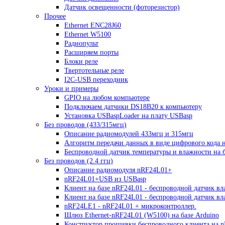
Датчик освещенности (фоторезистор)
Прочее
Ethernet ENC28J60
Ethernet W5100
Радиопульт
Расширяем порты
Блоки реле
Твертотельные реле
I2C-USB переходник
Уроки и примеры
GPIO на любом компьютере
Подключаем датчики DS18B20 к компьютеру
Установка USBaspLoader на плату USBasp
Без проводов (433/315мгц)
Описание радиомодулей 433мгц и 315мгц
Алгоритм передачи данных в виде цифрового кода 
Беспроводной датчик температуры и влажности на б
Без проводов (2.4 ггц)
Описание радиомодуля nRF24L01+
nRF24L01+USB из USBasp
Клиент на базе nRF24L01 - беспроводной датчик вл
Клиент на базе nRF24L01 - беспроводной датчик в
nRF24LE1 - nRF24L01 + микроконтроллер.
Шлюз Ethernet-nRF24L01 (W5100) на базе Arduino
Конструктор прошивки беспроводного клиента на 