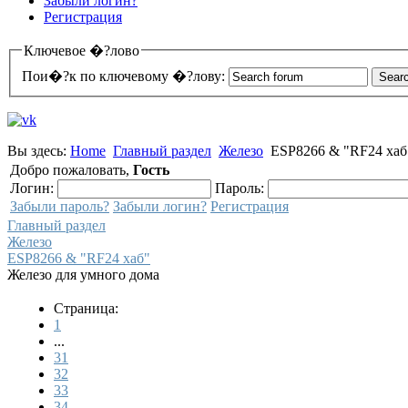
Забыли логин?
Регистрация
Ключевое �?лово
Пои�?к по ключевому �?лову:
Вы здесь:
Home
Главный раздел
Железо
ESP8266 & "RF24 хаб
Добро пожаловать,
Гость
Логин:
Пароль:
Забыли пароль?
Забыли логин?
Регистрация
Главный раздел
Железо
ESP8266 & "RF24 хаб"
Железо для умного дома
Страница:
1
...
31
32
33
34