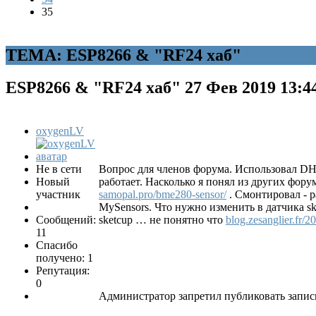
35
ТЕМА: ESP8266 & "RF24 хаб"
ESP8266 & "RF24 хаб"
27 Фев 2019 13:4
oxygenLV
Не в сети
Вопрос для членов форума. Использовал DHT
Новый
работает. Насколько я понял из других фо
участник
samopal.pro/bme280-sensor/
. Смонтировал - р
MySensors. Что нужно изменить в датчика sk
Сообщений:
sketcup … не понятно что
blog.zesanglier.fr/2
11
Спасибо
получено: 1
Репутация:
0
Администратор запретил публиковать запис