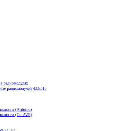
на радиомодулях
азе радиомодулей 433/315
ажности (Arduino)
лажности (Си AVR)
nRF24LE1