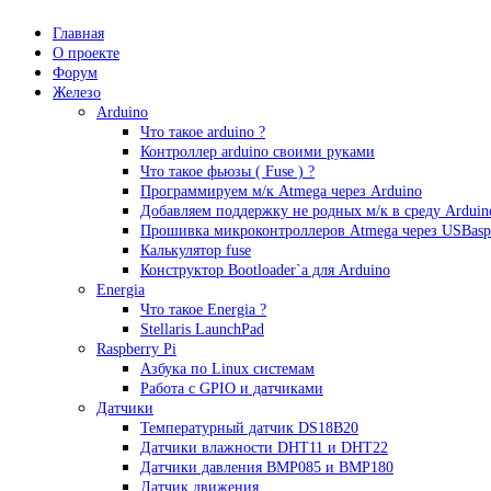
Главная
О проекте
Форум
Железо
Arduino
Что такое аrduino ?
Контроллер arduino своими руками
Что такое фьюзы ( Fuse ) ?
Программируем м/к Atmega через Arduino
Добавляем поддержку не родных м/к в среду Arduin
Прошивка микроконтроллеров Atmega через USBasp
Калькулятор fuse
Конструктор Bootloader`а для Arduino
Energia
Что такое Energia ?
Stellaris LaunchPad
Raspberry Pi
Азбука по Linux системам
Работа с GPIO и датчиками
Датчики
Температурный датчик DS18B20
Датчики влажности DHT11 и DHT22
Датчики давления BMP085 и BMP180
Датчик движения