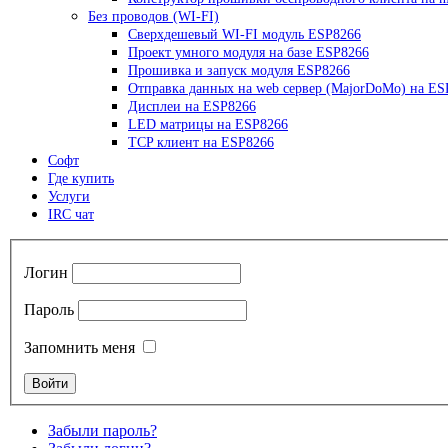
Без проводов (WI-FI)
Сверхдешевый WI-FI модуль ESP8266
Проект умного модуля на базе ESP8266
Прошивка и запуск модуля ESP8266
Отправка данных на web сервер (MajorDoMo) на ES
Дисплеи на ESP8266
LED матрицы на ESP8266
TCP клиент на ESP8266
Софт
Где купить
Услуги
IRC чат
Логин
Пароль
Запомнить меня
Забыли пароль?