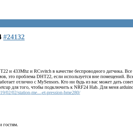
4
#24132
22 и 433Mhz и RCsvitch в качестве беспроводного датчика. Все
румов, это проблема DHT22, если используется вне помещений. 
аботает отлично с MySensors. Кто ни будь из вас может дать со
etcup для того, чтобы подключить к NRF24 Hab. Для меня arduino
019/02/02/station-me...-et-pression-bme280/
и гостям.