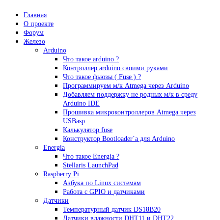
Главная
О проекте
Форум
Железо
Arduino
Что такое аrduino ?
Контроллер arduino своими руками
Что такое фьюзы ( Fuse ) ?
Программируем м/к Atmega через Arduino
Добавляем поддержку не родных м/к в среду
Arduino IDE
Прошивка микроконтроллеров Atmega через
USBasp
Калькулятор fuse
Конструктор Bootloader`а для Arduino
Energia
Что такое Energia ?
Stellaris LaunchPad
Raspberry Pi
Азбука по Linux системам
Работа с GPIO и датчиками
Датчики
Температурный датчик DS18B20
Датчики влажности DHT11 и DHT22