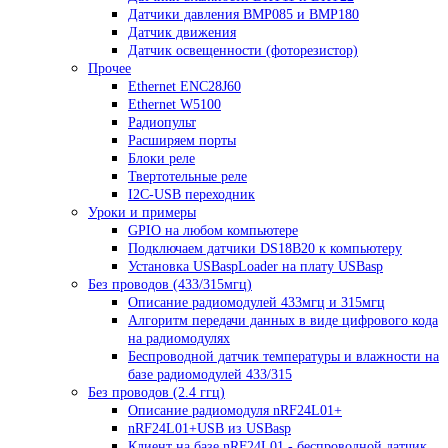
Датчики давления BMP085 и BMP180
Датчик движения
Датчик освещенности (фоторезистор)
Прочее
Ethernet ENC28J60
Ethernet W5100
Радиопульт
Расширяем порты
Блоки реле
Твертотельные реле
I2C-USB переходник
Уроки и примеры
GPIO на любом компьютере
Подключаем датчики DS18B20 к компьютеру
Установка USBaspLoader на плату USBasp
Без проводов (433/315мгц)
Описание радиомодулей 433мгц и 315мгц
Алгоритм передачи данных в виде цифрового кода
на радиомодулях
Беспроводной датчик температуры и влажности на
базе радиомодулей 433/315
Без проводов (2.4 ггц)
Описание радиомодуля nRF24L01+
nRF24L01+USB из USBasp
Клиент на базе nRF24L01 - беспроводной датчик