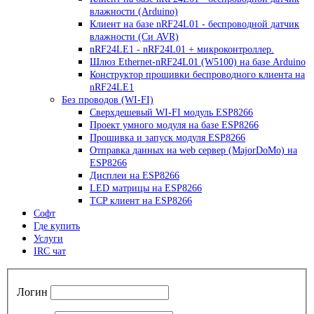
влажности (Arduino)
Клиент на базе nRF24L01 - беспроводной датчик
влажности (Си AVR)
nRF24LE1 - nRF24L01 + микроконтроллер.
Шлюз Ethernet-nRF24L01 (W5100) на базе Arduino
Конструктор прошивки беспроводного клиента на
nRF24LE1
Без проводов (WI-FI)
Сверхдешевый WI-FI модуль ESP8266
Проект умного модуля на базе ESP8266
Прошивка и запуск модуля ESP8266
Отправка данных на web сервер (MajorDoMo) на
ESP8266
Дисплеи на ESP8266
LED матрицы на ESP8266
TCP клиент на ESP8266
Софт
Где купить
Услуги
IRC чат
Логин