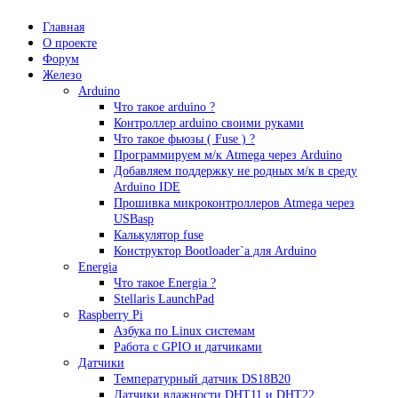
Главная
О проекте
Форум
Железо
Arduino
Что такое аrduino ?
Контроллер arduino своими руками
Что такое фьюзы ( Fuse ) ?
Программируем м/к Atmega через Arduino
Добавляем поддержку не родных м/к в среду
Arduino IDE
Прошивка микроконтроллеров Atmega через
USBasp
Калькулятор fuse
Конструктор Bootloader`а для Arduino
Energia
Что такое Energia ?
Stellaris LaunchPad
Raspberry Pi
Азбука по Linux системам
Работа с GPIO и датчиками
Датчики
Температурный датчик DS18B20
Датчики влажности DHT11 и DHT22