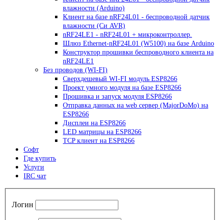
влажности (Arduino)
Клиент на базе nRF24L01 - беспроводной датчик
влажности (Си AVR)
nRF24LE1 - nRF24L01 + микроконтроллер.
Шлюз Ethernet-nRF24L01 (W5100) на базе Arduino
Конструктор прошивки беспроводного клиента на
nRF24LE1
Без проводов (WI-FI)
Сверхдешевый WI-FI модуль ESP8266
Проект умного модуля на базе ESP8266
Прошивка и запуск модуля ESP8266
Отправка данных на web сервер (MajorDoMo) на
ESP8266
Дисплеи на ESP8266
LED матрицы на ESP8266
TCP клиент на ESP8266
Софт
Где купить
Услуги
IRC чат
Логин