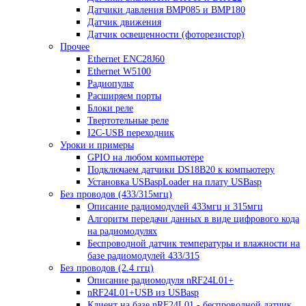
Датчики давления BMP085 и BMP180
Датчик движения
Датчик освещенности (фоторезистор)
Прочее
Ethernet ENC28J60
Ethernet W5100
Радиопульт
Расширяем порты
Блоки реле
Твертотельные реле
I2C-USB переходник
Уроки и примеры
GPIO на любом компьютере
Подключаем датчики DS18B20 к компьютеру
Установка USBaspLoader на плату USBasp
Без проводов (433/315мгц)
Описание радиомодулей 433мгц и 315мгц
Алгоритм передачи данных в виде цифрового кода
на радиомодулях
Беспроводной датчик температуры и влажности на
базе радиомодулей 433/315
Без проводов (2.4 ггц)
Описание радиомодуля nRF24L01+
nRF24L01+USB из USBasp
Клиент на базе nRF24L01 - беспроводной датчик