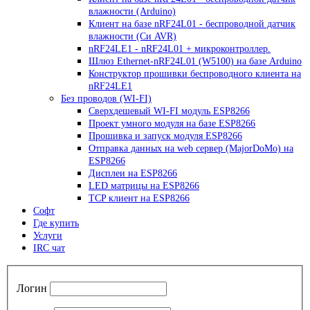
влажности (Arduino)
Клиент на базе nRF24L01 - беспроводной датчик
влажности (Си AVR)
nRF24LE1 - nRF24L01 + микроконтроллер.
Шлюз Ethernet-nRF24L01 (W5100) на базе Arduino
Конструктор прошивки беспроводного клиента на
nRF24LE1
Без проводов (WI-FI)
Сверхдешевый WI-FI модуль ESP8266
Проект умного модуля на базе ESP8266
Прошивка и запуск модуля ESP8266
Отправка данных на web сервер (MajorDoMo) на
ESP8266
Дисплеи на ESP8266
LED матрицы на ESP8266
TCP клиент на ESP8266
Софт
Где купить
Услуги
IRC чат
Логин