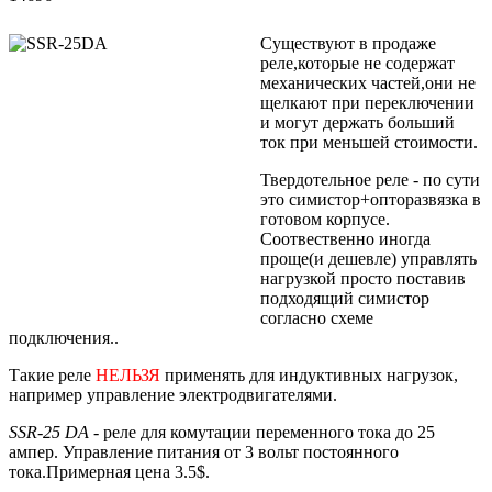
Существуют в продаже
реле,которые не содержат
механических частей,они не
щелкают при переключении
и могут держать больший
ток при меньшей стоимости.
Твердотельное реле - по сути
это симистор+опторазвязка в
готовом корпусе.
Соотвественно иногда
проще(и дешевле) управлять
нагрузкой просто поставив
подходящий симистор
согласно схеме
подключения..
Такие реле
НЕЛЬЗЯ
применять для индуктивных нагрузок,
например управление электродвигателями.
SSR-25 DA
- реле для комутации переменного тока до 25
ампер. Управление питания от 3 вольт постоянного
тока.Примерная цена 3.5$.