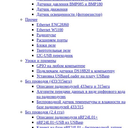
Датчики давления BMP085 и BMP180
Датчик движения
Датчик освещенности (фоторезистор)
Прочее
Ethernet ENC28J60
Ethernet W5100
Радиопульт
Расширяем порты
Блоки реле
Твертотельные реле
I2C-USB переходник
Уроки и примеры
GPIO на любом компьютере
Подключаем датчики DS18B20 к компьютеру
Установка USBaspLoader на плату USBasp
Без проводов (433/315мгц)
Описание радиомодулей 433мгц и 315мгц
Алгоритм передачи данных в виде цифрового кода
на радиомодулях
Беспроводной датчик температуры и влажности на
базе радиомодулей 433/315
Без проводов (2.4 ггц)
Описание радиомодуля nRF24L01+
nRF24L01+USB из USBasp
Клиент на базе nRF24L01 - беспроводной датчик