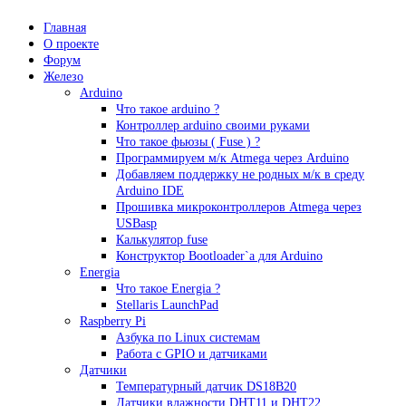
Главная
О проекте
Форум
Железо
Arduino
Что такое аrduino ?
Контроллер arduino своими руками
Что такое фьюзы ( Fuse ) ?
Программируем м/к Atmega через Arduino
Добавляем поддержку не родных м/к в среду
Arduino IDE
Прошивка микроконтроллеров Atmega через
USBasp
Калькулятор fuse
Конструктор Bootloader`а для Arduino
Energia
Что такое Energia ?
Stellaris LaunchPad
Raspberry Pi
Азбука по Linux системам
Работа с GPIO и датчиками
Датчики
Температурный датчик DS18B20
Датчики влажности DHT11 и DHT22