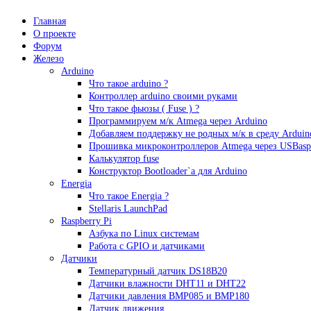
Главная
О проекте
Форум
Железо
Arduino
Что такое аrduino ?
Контроллер arduino своими руками
Что такое фьюзы ( Fuse ) ?
Программируем м/к Atmega через Arduino
Добавляем поддержку не родных м/к в среду Arduin
Прошивка микроконтроллеров Atmega через USBasp
Калькулятор fuse
Конструктор Bootloader`а для Arduino
Energia
Что такое Energia ?
Stellaris LaunchPad
Raspberry Pi
Азбука по Linux системам
Работа с GPIO и датчиками
Датчики
Температурный датчик DS18B20
Датчики влажности DHT11 и DHT22
Датчики давления BMP085 и BMP180
Датчик движения