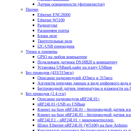
Датчик освещенности (фоторезистор)
Прочее
Ethernet ENC28J60
Ethernet W5100
Радиопульт
Расширяем порты
Блоки реле
Твертотельные реле
I2C-USB переходник
Уроки и примеры
GPIO на любом компьютере
Подключаем датчики DS18B20 к компьютеру
Установка USBaspLoader на плату USBasp
Без проводов (433/315мгц)
Описание радиомодулей 433мгц и 315мгц
Алгоритм передачи данных в виде цифрового кода 
Беспроводной датчик температуры и влажности на б
Без проводов (2.4 ггц)
Описание радиомодуля nRF24L01+
nRF24L01+USB из USBasp
Клиент на базе nRF24L01 - беспроводной датчик вл
Клиент на базе nRF24L01 - беспроводной датчик в
nRF24LE1 - nRF24L01 + микроконтроллер.
Шлюз Ethernet-nRF24L01 (W5100) на базе Arduino
Конструктор прошивки беспроводного клиента на 