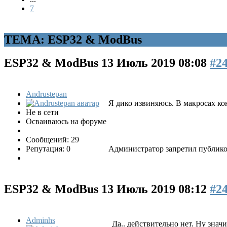
7
ТЕМА: ESP32 & ModBus
ESP32 & ModBus
13 Июль 2019 08:08
#2
Andrustepan
Я дико извиняюсь. В макросах ко
Не в сети
Осваиваюсь на форуме
Сообщений: 29
Репутация: 0
Администратор запретил публиков
ESP32 & ModBus
13 Июль 2019 08:12
#2
Adminhs
Да.. действительно нет. Ну знач