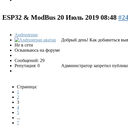
ESP32 & ModBus
20 Июль 2019 08:48
#2
Andrustepan
Добрый день! Как добавиться вы
Не в сети
Осваиваюсь на форуме
Сообщений: 29
Репутация: 0
Администратор запретил публиков
Страница:
1
2
3
4
5
...
7