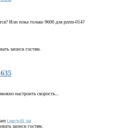
тся? Или пока только 9600 для pzem-014?
ать записи гостям.
4635
можно настроить скорость...
gram
t.me/wifi_iot
вать записи гостям.