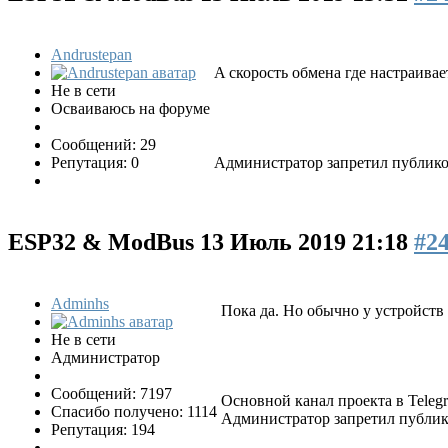
Andrustepan
A скорость обмена где настраивае
Не в сети
Осваиваюсь на форуме
Сообщений: 29
Репутация: 0
Администратор запретил публиков
ESP32 & ModBus
13 Июль 2019 21:18
#2
Adminhs
Пока да. Но обычно у устройств 
Не в сети
Администратор
Сообщений: 7197
Основной канал проекта в Tele
Спасибо получено: 1114
Администратор запретил публико
Репутация: 194