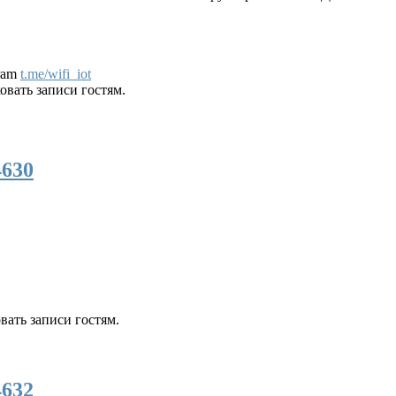
gram
t.me/wifi_iot
вать записи гостям.
4630
ать записи гостям.
4632