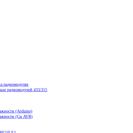
на радиомодулях
азе радиомодулей 433/315
ажности (Arduino)
лажности (Си AVR)
nRF24LE1