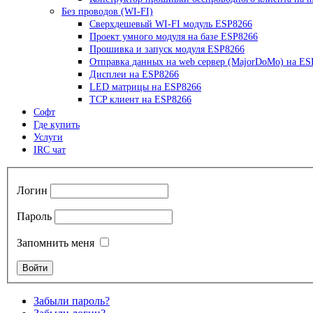
Без проводов (WI-FI)
Сверхдешевый WI-FI модуль ESP8266
Проект умного модуля на базе ESP8266
Прошивка и запуск модуля ESP8266
Отправка данных на web сервер (MajorDoMo) на ES
Дисплеи на ESP8266
LED матрицы на ESP8266
TCP клиент на ESP8266
Софт
Где купить
Услуги
IRC чат
Логин
Пароль
Запомнить меня
Забыли пароль?