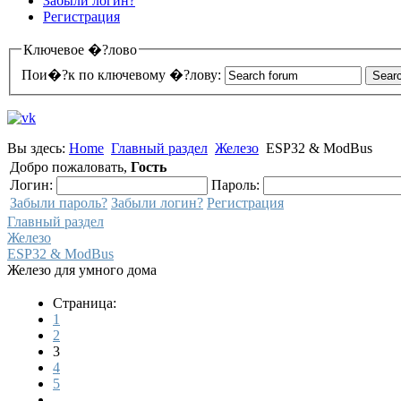
Забыли логин?
Регистрация
Ключевое �?лово
Пои�?к по ключевому �?лову:
Вы здесь:
Home
Главный раздел
Железо
ESP32 & ModBus
Добро пожаловать,
Гость
Логин:
Пароль:
Забыли пароль?
Забыли логин?
Регистрация
Главный раздел
Железо
ESP32 & ModBus
Железо для умного дома
Страница:
1
2
3
4
5
...