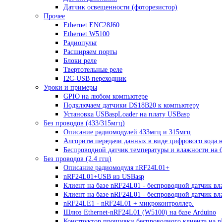
Датчик освещенности (фоторезистор)
Прочее
Ethernet ENC28J60
Ethernet W5100
Радиопульт
Расширяем порты
Блоки реле
Твертотельные реле
I2C-USB переходник
Уроки и примеры
GPIO на любом компьютере
Подключаем датчики DS18B20 к компьютеру
Установка USBaspLoader на плату USBasp
Без проводов (433/315мгц)
Описание радиомодулей 433мгц и 315мгц
Алгоритм передачи данных в виде цифрового кода 
Беспроводной датчик температуры и влажности на б
Без проводов (2.4 ггц)
Описание радиомодуля nRF24L01+
nRF24L01+USB из USBasp
Клиент на базе nRF24L01 - беспроводной датчик вл
Клиент на базе nRF24L01 - беспроводной датчик в
nRF24LE1 - nRF24L01 + микроконтроллер.
Шлюз Ethernet-nRF24L01 (W5100) на базе Arduino
Конструктор прошивки беспроводного клиента на 