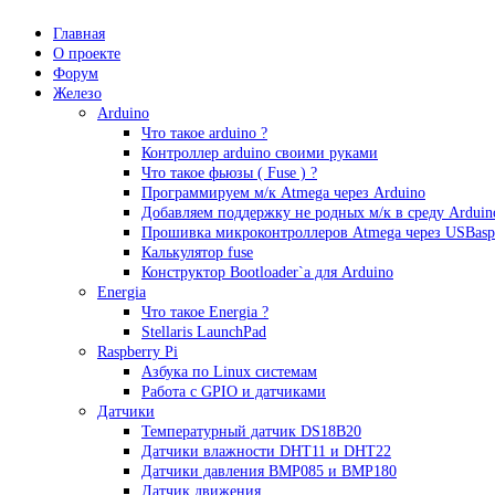
Главная
О проекте
Форум
Железо
Arduino
Что такое аrduino ?
Контроллер arduino своими руками
Что такое фьюзы ( Fuse ) ?
Программируем м/к Atmega через Arduino
Добавляем поддержку не родных м/к в среду Arduin
Прошивка микроконтроллеров Atmega через USBasp
Калькулятор fuse
Конструктор Bootloader`а для Arduino
Energia
Что такое Energia ?
Stellaris LaunchPad
Raspberry Pi
Азбука по Linux системам
Работа с GPIO и датчиками
Датчики
Температурный датчик DS18B20
Датчики влажности DHT11 и DHT22
Датчики давления BMP085 и BMP180
Датчик движения