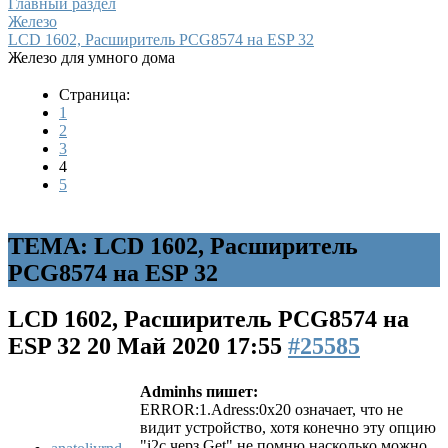
Главный раздел
Железо
LCD 1602, Расширитель PCG8574 на ESP 32
Железо для умного дома
Страница:
1
2
3
4
5
ТЕМА: LCD 1602, Расширитель
PCG8574 на ESP 32
LCD 1602, Расширитель PCG8574 на
ESP 32
20 Май 2020 17:55
#25585
Adminhs пишет:
ERROR:1.Adress:0x20 означает, что не
видит устройство, хотя конечно эту опцию
"i2c черз Get" не помню насколько можно