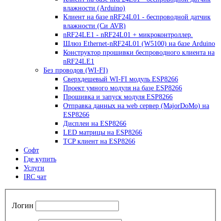
влажности (Arduino)
Клиент на базе nRF24L01 - беспроводной датчик
влажности (Си AVR)
nRF24LE1 - nRF24L01 + микроконтроллер.
Шлюз Ethernet-nRF24L01 (W5100) на базе Arduino
Конструктор прошивки беспроводного клиента на
nRF24LE1
Без проводов (WI-FI)
Сверхдешевый WI-FI модуль ESP8266
Проект умного модуля на базе ESP8266
Прошивка и запуск модуля ESP8266
Отправка данных на web сервер (MajorDoMo) на
ESP8266
Дисплеи на ESP8266
LED матрицы на ESP8266
TCP клиент на ESP8266
Софт
Где купить
Услуги
IRC чат
Логин