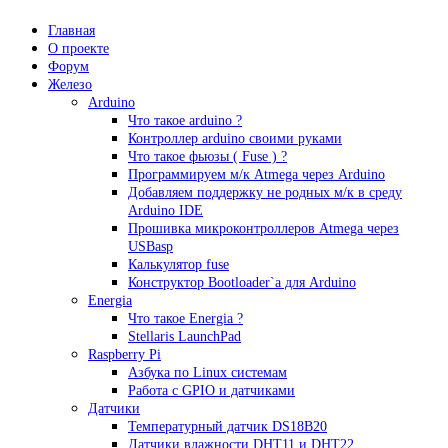
Главная
О проекте
Форум
Железо
Arduino
Что такое аrduino ?
Контроллер arduino своими руками
Что такое фьюзы ( Fuse ) ?
Программируем м/к Atmega через Arduino
Добавляем поддержку не родных м/к в среду
Arduino IDE
Прошивка микроконтроллеров Atmega через
USBasp
Калькулятор fuse
Конструктор Bootloader`а для Arduino
Energia
Что такое Energia ?
Stellaris LaunchPad
Raspberry Pi
Азбука по Linux системам
Работа с GPIO и датчиками
Датчики
Температурный датчик DS18B20
Датчики влажности DHT11 и DHT22