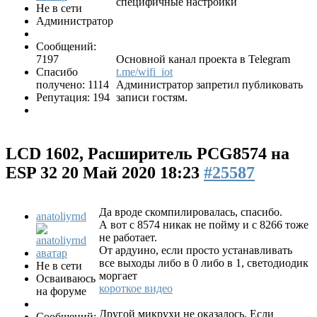
специфичные настройки
Не в сети
Администратор
Сообщений:
7197
Основной канал проекта в Telegram
Спасибо
t.me/wifi_iot
получено: 1114
Администратор запретил публиковать
Репутация: 194
записи гостям.
LCD 1602, Расширитель PCG8574 на
ESP 32
20 Май 2020 18:23
#25587
Да вроде скомпилировалась, спасибо.
anatoliyrnd
А вот с 8574 никак не пойму и с 8266 тоже
не работает.
От ардуино, если просто устанавливать
все выходы либо в 0 либо в 1, светодиодик
Не в сети
моргает
Осваиваюсь
короткое видео
на форуме
Другой микрухи не оказалось. Если
Сообщений: