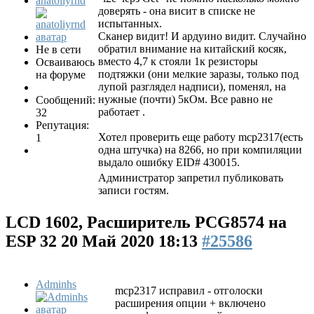
anatoliyrnd
доверять - она висит в списке не
испытанных.
Сканер видит! И ардуино видит. Случайно
обратил внимание на китайский косяк,
Не в сети
вместо 4,7 к стояли 1к резисторы
Осваиваюсь
подтяжки (они мелкие заразы, только под
на форуме
лупой разглядел надписи), поменял, на
нужные (почти) 5кОм. Все равно не
Сообщений:
работает .
32
Репутация:
Хотел проверить еще работу mcp2317(есть
1
одна штучка) на 8266, но при компиляции
выдало ошибку EID# 430015.
Администратор запретил публиковать
записи гостям.
LCD 1602, Расширитель PCG8574 на
ESP 32
20 Май 2020 18:13
#25586
Adminhs
mcp2317 исправил - отголоски
расширения опции + включено