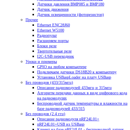
Датчики давления BMP085 и BMP180
Датчик движения
Датчик освещенности (фоторезистор)
Прочее
Ethernet ENC28J60
Ethernet W5100
Радиопульт
Расширяем порты
Блоки реле
Твертотельные реле
I2C-USB переходник
Уроки и примеры
GPIO на любом компьютере
Подключаем датчики DS18B20 к компьютеру
Установка USBaspLoader на плату USBasp
Без проводов (433/315мгц)
Описание радиомодулей 433мгц и 315мгц
Алгоритм передачи данных в виде цифрового кода
на радиомодулях
Беспроводной датчик температуры и влажности на
базе радиомодулей 433/315
Без проводов (2.4 ггц)
Описание радиомодуля nRF24L01+
nRF24L01+USB из USBasp
Клиент на базе nRF24L01 - беспроводной датчик