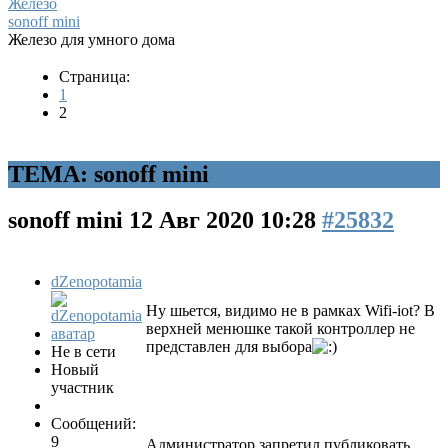
Железо
sonoff mini
Железо для умного дома
Страница:
1
2
ТЕМА: sonoff mini
sonoff mini
12 Авг 2020 10:28
#25832
dZenopotamia
Ну шьется, видимо не в рамках Wifi-iot? В
верхней менюшке такой контроллер не
представлен для выбора
Не в сети
Новый
участник
Сообщений:
9
Администратор запретил публиковать