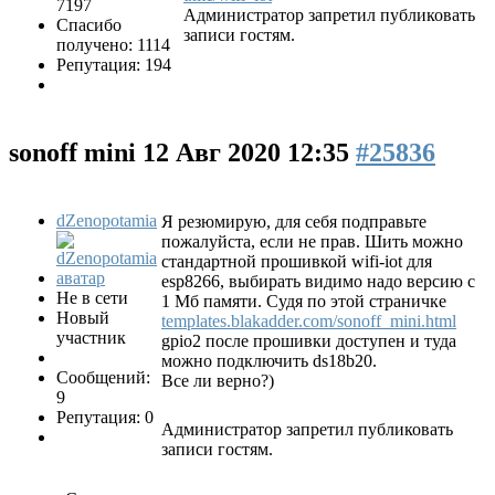
7197
Администратор запретил публиковать
Спасибо
записи гостям.
получено: 1114
Репутация: 194
sonoff mini
12 Авг 2020 12:35
#25836
dZenopotamia
Я резюмирую, для себя подправьте
пожалуйста, если не прав. Шить можно
стандартной прошивкой wifi-iot для
esp8266, выбирать видимо надо версию с
Не в сети
1 Мб памяти. Судя по этой страничке
Новый
templates.blakadder.com/sonoff_mini.html
участник
gpio2 после прошивки доступен и туда
можно подключить ds18b20.
Сообщений:
Все ли верно?)
9
Репутация: 0
Администратор запретил публиковать
записи гостям.