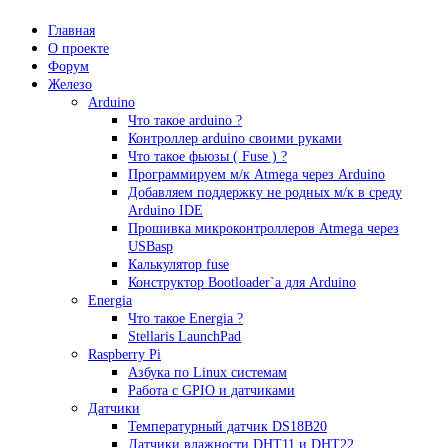
Главная
О проекте
Форум
Железо
Arduino
Что такое аrduino ?
Контроллер arduino своими руками
Что такое фьюзы ( Fuse ) ?
Программируем м/к Atmega через Arduino
Добавляем поддержку не родных м/к в среду
Arduino IDE
Прошивка микроконтроллеров Atmega через
USBasp
Калькулятор fuse
Конструктор Bootloader`а для Arduino
Energia
Что такое Energia ?
Stellaris LaunchPad
Raspberry Pi
Азбука по Linux системам
Работа с GPIO и датчиками
Датчики
Температурный датчик DS18B20
Датчики влажности DHT11 и DHT22