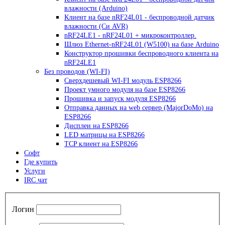
влажности (Arduino)
Клиент на базе nRF24L01 - беспроводной датчик
влажности (Си AVR)
nRF24LE1 - nRF24L01 + микроконтроллер.
Шлюз Ethernet-nRF24L01 (W5100) на базе Arduino
Конструктор прошивки беспроводного клиента на
nRF24LE1
Без проводов (WI-FI)
Сверхдешевый WI-FI модуль ESP8266
Проект умного модуля на базе ESP8266
Прошивка и запуск модуля ESP8266
Отправка данных на web сервер (MajorDoMo) на
ESP8266
Дисплеи на ESP8266
LED матрицы на ESP8266
TCP клиент на ESP8266
Софт
Где купить
Услуги
IRC чат
Логин