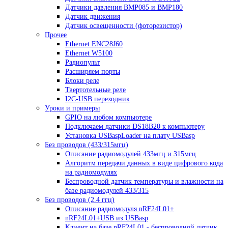
Датчики давления BMP085 и BMP180
Датчик движения
Датчик освещенности (фоторезистор)
Прочее
Ethernet ENC28J60
Ethernet W5100
Радиопульт
Расширяем порты
Блоки реле
Твертотельные реле
I2C-USB переходник
Уроки и примеры
GPIO на любом компьютере
Подключаем датчики DS18B20 к компьютеру
Установка USBaspLoader на плату USBasp
Без проводов (433/315мгц)
Описание радиомодулей 433мгц и 315мгц
Алгоритм передачи данных в виде цифрового кода
на радиомодулях
Беспроводной датчик температуры и влажности на
базе радиомодулей 433/315
Без проводов (2.4 ггц)
Описание радиомодуля nRF24L01+
nRF24L01+USB из USBasp
Клиент на базе nRF24L01 - беспроводной датчик