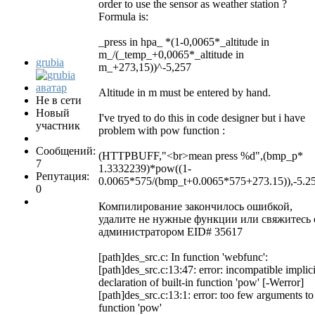
order to use the sensor as weather station ?
Formula is:
_press in hpa_ *(1-0,0065*_altitude in
m_/(_temp_+0,0065*_altitude in
grubia
m_+273,15))^-5,257
Altitude in m must be entered by hand.
Не в сети
Новый
I've tryed to do this in code designer but i have
участник
problem with pow function :
Сообщений:
(HTTPBUFF,"<br>mean press %d",(bmp_p*
7
1.3332239)*pow((1-
Репутация:
0.0065*575/(bmp_t+0.0065*575+273.15)),-5.25
0
Компилирование закончилось ошибкой,
удалите не нужные функции или свяжитесь 
администратором EID# 35617
[path]des_src.c: In function 'webfunc':
[path]des_src.c:13:47: error: incompatible implici
declaration of built-in function 'pow' [-Werror]
[path]des_src.c:13:1: error: too few arguments to
function 'pow'