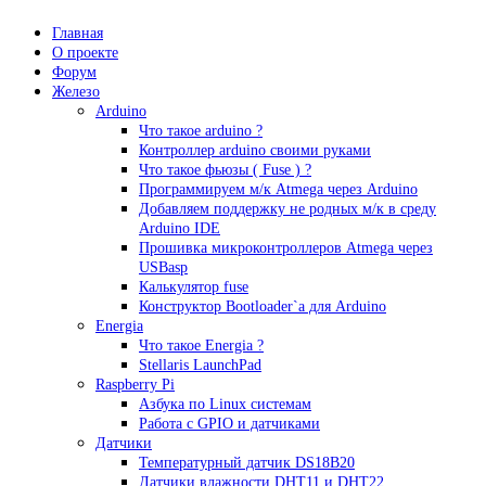
Главная
О проекте
Форум
Железо
Arduino
Что такое аrduino ?
Контроллер arduino своими руками
Что такое фьюзы ( Fuse ) ?
Программируем м/к Atmega через Arduino
Добавляем поддержку не родных м/к в среду
Arduino IDE
Прошивка микроконтроллеров Atmega через
USBasp
Калькулятор fuse
Конструктор Bootloader`а для Arduino
Energia
Что такое Energia ?
Stellaris LaunchPad
Raspberry Pi
Азбука по Linux системам
Работа с GPIO и датчиками
Датчики
Температурный датчик DS18B20
Датчики влажности DHT11 и DHT22