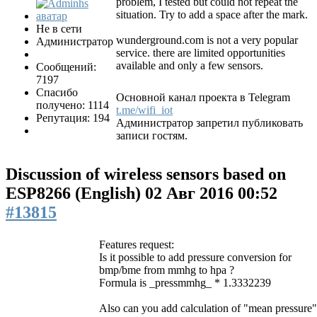
problem, I tested but could not repeat the
situation. Try to add a space after the mark.
Не в сети
wunderground.com is not a very popular
Администратор
service. there are limited opportunities
available and only a few sensors.
Сообщений:
7197
Спасибо
Основной канал проекта в Telegram
получено: 1114
t.me/wifi_iot
Репутация: 194
Администратор запретил публиковать
записи гостям.
Discussion of wireless sensors based on
ESP8266 (English)
02 Авг 2016 00:52
#13815
Features request:
Is it possible to add pressure conversion for
bmp/bme from mmhg to hpa ?
Formula is _pressmmhg_ * 1.3332239
Also can you add calculation of "mean pressure"