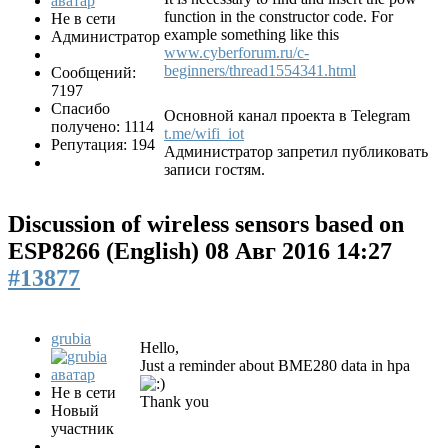
function in the constructor code. For
Не в сети
example something like this
Администратор
www.cyberforum.ru/c-
beginners/thread1554341.html
Сообщений:
7197
Спасибо
Основной канал проекта в Telegram
получено: 1114
t.me/wifi_iot
Репутация: 194
Администратор запретил публиковать
записи гостям.
Discussion of wireless sensors based on
ESP8266 (English)
08 Авг 2016 14:27
#13877
grubia
Hello,
Just a reminder about BME280 data in hpa
Не в сети
Thank you
Новый
участник