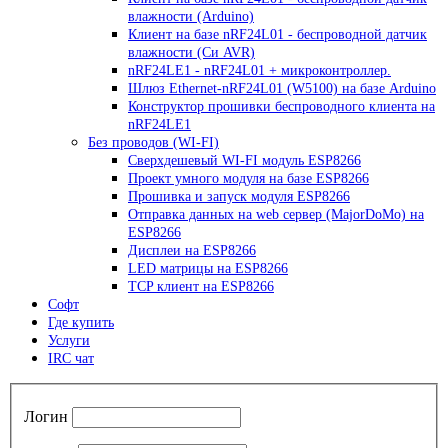
влажности (Arduino)
Клиент на базе nRF24L01 - беспроводной датчик
влажности (Си AVR)
nRF24LE1 - nRF24L01 + микроконтроллер.
Шлюз Ethernet-nRF24L01 (W5100) на базе Arduino
Конструктор прошивки беспроводного клиента на
nRF24LE1
Без проводов (WI-FI)
Сверхдешевый WI-FI модуль ESP8266
Проект умного модуля на базе ESP8266
Прошивка и запуск модуля ESP8266
Отправка данных на web сервер (MajorDoMo) на
ESP8266
Дисплеи на ESP8266
LED матрицы на ESP8266
TCP клиент на ESP8266
Софт
Где купить
Услуги
IRC чат
Логин