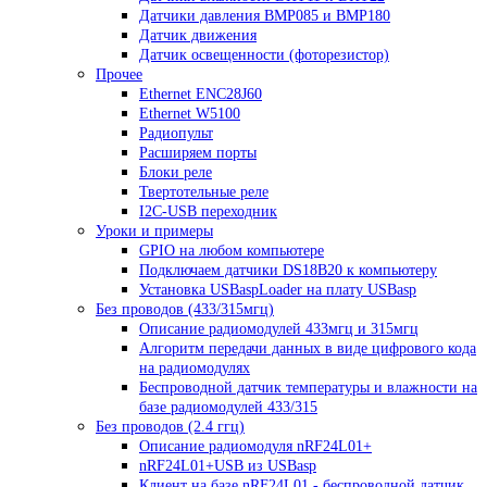
Датчики давления BMP085 и BMP180
Датчик движения
Датчик освещенности (фоторезистор)
Прочее
Ethernet ENC28J60
Ethernet W5100
Радиопульт
Расширяем порты
Блоки реле
Твертотельные реле
I2C-USB переходник
Уроки и примеры
GPIO на любом компьютере
Подключаем датчики DS18B20 к компьютеру
Установка USBaspLoader на плату USBasp
Без проводов (433/315мгц)
Описание радиомодулей 433мгц и 315мгц
Алгоритм передачи данных в виде цифрового кода
на радиомодулях
Беспроводной датчик температуры и влажности на
базе радиомодулей 433/315
Без проводов (2.4 ггц)
Описание радиомодуля nRF24L01+
nRF24L01+USB из USBasp
Клиент на базе nRF24L01 - беспроводной датчик