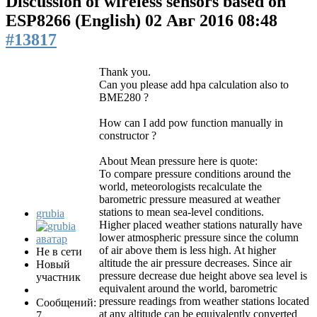
Discussion of wireless sensors based on
ESP8266 (English)
02 Авг 2016 08:48
#13817
Thank you.
Can you please add hpa calculation also to
BME280 ?
How can I add pow function manually in
constructor ?
About Mean pressure here is quote:
To compare pressure conditions around the
world, meteorologists recalculate the
barometric pressure measured at weather
stations to mean sea-level conditions.
grubia
Higher placed weather stations naturally have
lower atmospheric pressure since the column
of air above them is less high. At higher
Не в сети
altitude the air pressure decreases. Since air
Новый
pressure decrease due height above sea level is
участник
equivalent around the world, barometric
pressure readings from weather stations located
Сообщений:
at any altitude can be equivalently converted
7