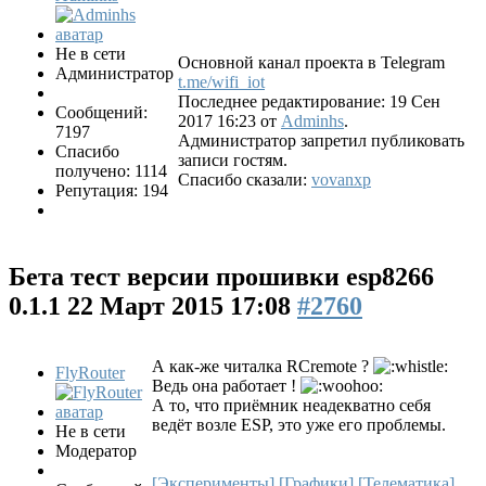
Не в сети
Основной канал проекта в Telegram
Администратор
t.me/wifi_iot
Последнее редактирование: 19 Сен
Сообщений:
2017 16:23 от
Adminhs
.
7197
Администратор запретил публиковать
Спасибо
записи гостям.
получено: 1114
Спасибо сказали:
vovanxp
Репутация: 194
Бета тест версии прошивки esp8266
0.1.1
22 Март 2015 17:08
#2760
А как-же читалка RCremote ?
FlyRouter
Ведь она работает !
А то, что приёмник неадекватно себя
ведёт возле ESP, это уже его проблемы.
Не в сети
Модератор
[Эксперименты]
[Графики]
[Телематика]