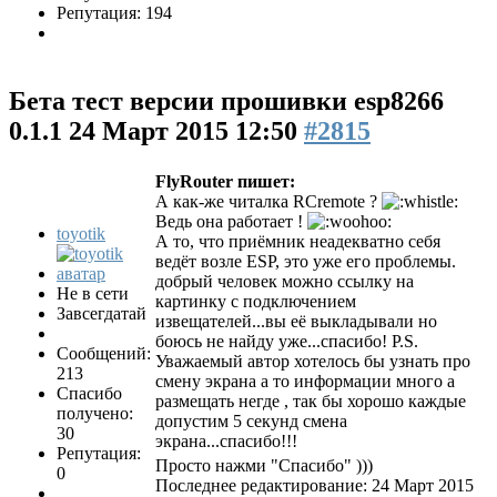
Репутация: 194
Бета тест версии прошивки esp8266
0.1.1
24 Март 2015 12:50
#2815
FlyRouter пишет:
А как-же читалка RCremote ?
Ведь она работает !
toyotik
А то, что приёмник неадекватно себя
ведёт возле ESP, это уже его проблемы.
добрый человек можно ссылку на
Не в сети
картинку с подключением
Завсегдатай
извещателей...вы её выкладывали но
боюсь не найду уже...спасибо! P.S.
Сообщений:
Уважаемый автор хотелось бы узнать про
213
смену экрана а то информации много а
Спасибо
размещать негде , так бы хорошо каждые
получено:
допустим 5 секунд смена
30
экрана...спасибо!!!
Репутация:
Просто нажми "Спасибо" )))
0
Последнее редактирование: 24 Март 2015