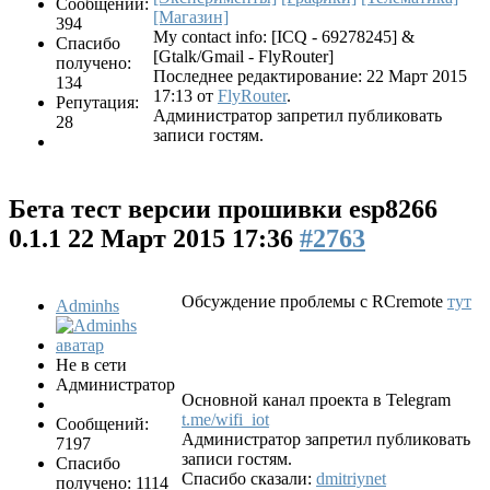
Сообщений:
[Магазин]
394
My contact info: [ICQ - 69278245] &
Спасибо
[Gtalk/Gmail - FlyRouter]
получено:
Последнее редактирование: 22 Март 2015
134
17:13 от
FlyRouter
.
Репутация:
Администратор запретил публиковать
28
записи гостям.
Бета тест версии прошивки esp8266
0.1.1
22 Март 2015 17:36
#2763
Обсуждение проблемы с RCremote
тут
Adminhs
Не в сети
Администратор
Основной канал проекта в Telegram
t.me/wifi_iot
Сообщений:
Администратор запретил публиковать
7197
записи гостям.
Спасибо
Спасибо сказали:
dmitriynet
получено: 1114