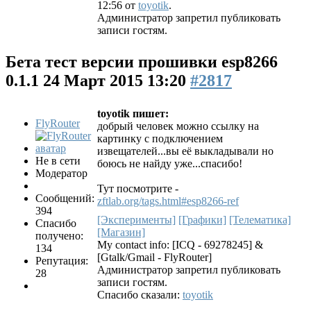
12:56 от
toyotik
.
Администратор запретил публиковать
записи гостям.
Бета тест версии прошивки esp8266
0.1.1
24 Март 2015 13:20
#2817
toyotik пишет:
FlyRouter
добрый человек можно ссылку на
картинку с подключением
извещателей...вы её выкладывали но
Не в сети
боюсь не найду уже...спасибо!
Модератор
Тут посмотрите -
Сообщений:
zftlab.org/tags.html#esp8266-ref
394
[Эксперименты]
[Графики]
[Телематика]
Спасибо
[Магазин]
получено:
My contact info: [ICQ - 69278245] &
134
[Gtalk/Gmail - FlyRouter]
Репутация:
Администратор запретил публиковать
28
записи гостям.
Спасибо сказали:
toyotik