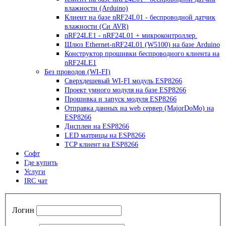
влажности (Arduino)
Клиент на базе nRF24L01 - беспроводной датчик
влажности (Си AVR)
nRF24LE1 - nRF24L01 + микроконтроллер.
Шлюз Ethernet-nRF24L01 (W5100) на базе Arduino
Конструктор прошивки беспроводного клиента на
nRF24LE1
Без проводов (WI-FI)
Сверхдешевый WI-FI модуль ESP8266
Проект умного модуля на базе ESP8266
Прошивка и запуск модуля ESP8266
Отправка данных на web сервер (MajorDoMo) на
ESP8266
Дисплеи на ESP8266
LED матрицы на ESP8266
TCP клиент на ESP8266
Софт
Где купить
Услуги
IRC чат
Логин