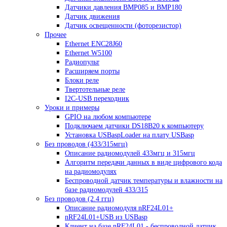
Датчики давления BMP085 и BMP180
Датчик движения
Датчик освещенности (фоторезистор)
Прочее
Ethernet ENC28J60
Ethernet W5100
Радиопульт
Расширяем порты
Блоки реле
Твертотельные реле
I2C-USB переходник
Уроки и примеры
GPIO на любом компьютере
Подключаем датчики DS18B20 к компьютеру
Установка USBaspLoader на плату USBasp
Без проводов (433/315мгц)
Описание радиомодулей 433мгц и 315мгц
Алгоритм передачи данных в виде цифрового кода
на радиомодулях
Беспроводной датчик температуры и влажности на
базе радиомодулей 433/315
Без проводов (2.4 ггц)
Описание радиомодуля nRF24L01+
nRF24L01+USB из USBasp
Клиент на базе nRF24L01 - беспроводной датчик