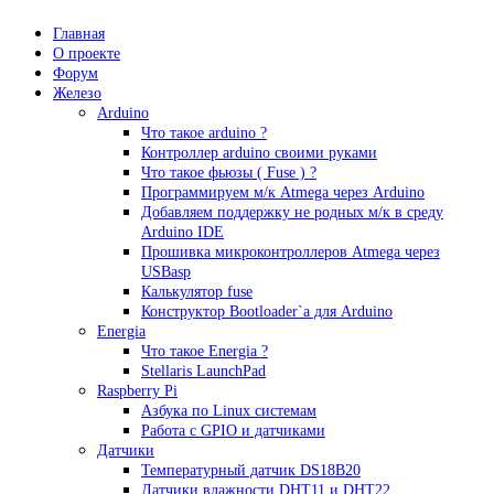
Главная
О проекте
Форум
Железо
Arduino
Что такое аrduino ?
Контроллер arduino своими руками
Что такое фьюзы ( Fuse ) ?
Программируем м/к Atmega через Arduino
Добавляем поддержку не родных м/к в среду
Arduino IDE
Прошивка микроконтроллеров Atmega через
USBasp
Калькулятор fuse
Конструктор Bootloader`а для Arduino
Energia
Что такое Energia ?
Stellaris LaunchPad
Raspberry Pi
Азбука по Linux системам
Работа с GPIO и датчиками
Датчики
Температурный датчик DS18B20
Датчики влажности DHT11 и DHT22