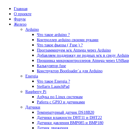
Главная
О проекте
Форум
Железо
Arduino
Что такое аrduino ?
Контроллер arduino своими руками
Что такое фьюзы ( Fuse ) ?
Программируем м/к Atmega через Arduino
Добавляем поддержку не родных м/к в среду Arduin
Прошивка микроконтроллеров Atmega через USBasp
Калькулятор fuse
Конструктор Bootloader`а для Arduino
Energia
Что такое Energia ?
Stellaris LaunchPad
Raspberry Pi
Азбука по Linux системам
Работа с GPIO и датчиками
Датчики
Температурный датчик DS18B20
Датчики влажности DHT11 и DHT22
Датчики давления BMP085 и BMP180
Датчик движения