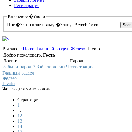
Забыли логин?
Регистрация
Ключевое �?лово
Пои�?к по ключевому �?лову:
Вы здесь:
Home
Главный раздел
Железо
Livolo
Добро пожаловать,
Гость
Логин:
Пароль:
Забыли пароль?
Забыли логин?
Регистрация
Главный раздел
Железо
Livolo
Железо для умного дома
Страница:
1
...
12
13
14
15