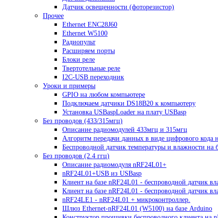
Датчик освещенности (фоторезистор)
Прочее
Ethernet ENC28J60
Ethernet W5100
Радиопульт
Расширяем порты
Блоки реле
Твертотельные реле
I2C-USB переходник
Уроки и примеры
GPIO на любом компьютере
Подключаем датчики DS18B20 к компьютеру
Установка USBaspLoader на плату USBasp
Без проводов (433/315мгц)
Описание радиомодулей 433мгц и 315мгц
Алгоритм передачи данных в виде цифрового кода 
Беспроводной датчик температуры и влажности на б
Без проводов (2.4 ггц)
Описание радиомодуля nRF24L01+
nRF24L01+USB из USBasp
Клиент на базе nRF24L01 - беспроводной датчик вл
Клиент на базе nRF24L01 - беспроводной датчик в
nRF24LE1 - nRF24L01 + микроконтроллер.
Шлюз Ethernet-nRF24L01 (W5100) на базе Arduino
Конструктор прошивки беспроводного клиента на 