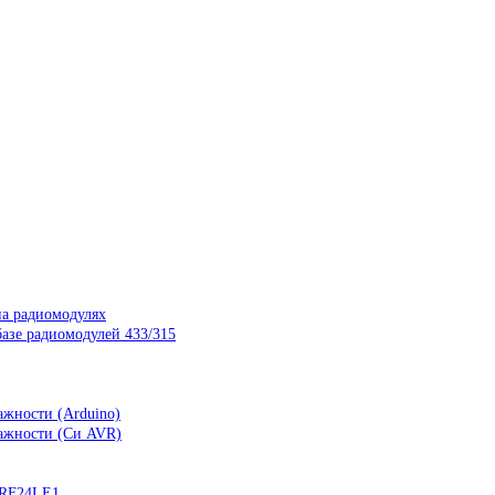
на радиомодулях
азе радиомодулей 433/315
ажности (Arduino)
лажности (Си AVR)
nRF24LE1