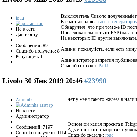
Выключатель Ливоло полученный год
ipua
К счастью нашел
сайт с генераторо
Обнаружил, что при том же ID посл
Не в сети
Последовательность от ESP была по
Давно я тут
На некоторых ID другие выключател
Сообщений: 89
Админ, пожалуйста, если есть мину
Спасибо получено: 8
Репутация: 1
Администратор запретил публиковат
Спасибо сказали:
Palkin
Livolo
30 Янв 2019 20:46
#23990
нет у меня такого железа в нал
Adminhs
Не в сети
Администратор
Основной канал проекта в Tele
Сообщений: 7197
Администратор запретил публико
Спасибо получено: 1114
Спасибо сказали:
ipua