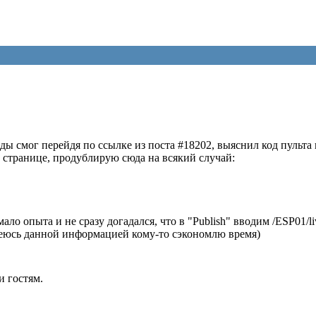
ы смог перейдя по ссылке из поста #18202, выяснил код пульта 
л. странице, продублирую сюда на всякий случай:
ло опыта и не сразу догадался, что в "Publish" вводим /ESP01/l
адеюсь данной информацией кому-то сэкономлю время)
и гостям.