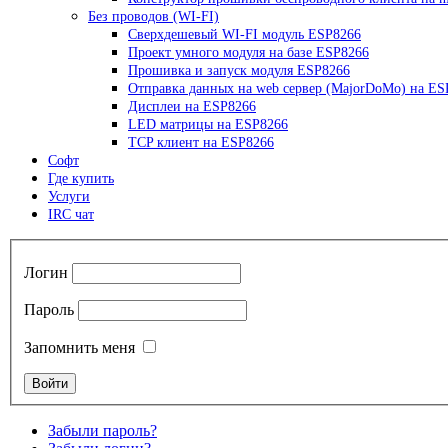
Без проводов (WI-FI)
Сверхдешевый WI-FI модуль ESP8266
Проект умного модуля на базе ESP8266
Прошивка и запуск модуля ESP8266
Отправка данных на web сервер (MajorDoMo) на ES
Дисплеи на ESP8266
LED матрицы на ESP8266
TCP клиент на ESP8266
Софт
Где купить
Услуги
IRC чат
Логин
Пароль
Запомнить меня
Забыли пароль?