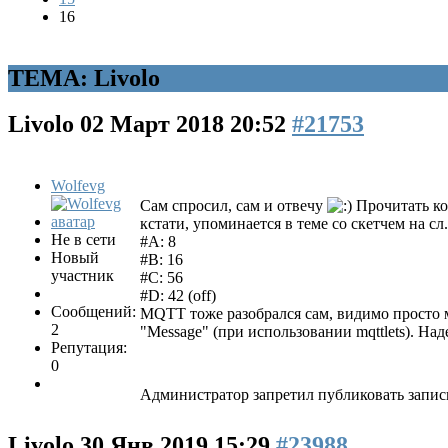
16
ТЕМА: Livolo
Livolo
02 Март 2018 20:52
#21753
Wolfevg
Сам спросил, сам и отвечу
Прочитать код
кстати, упоминается в теме со скетчем на с
Не в сети
#A: 8
Новый
#B: 16
участник
#C: 56
#D: 42 (off)
Сообщений:
MQTT тоже разобрался сам, видимо просто ма
2
"Message" (при использовании mqttlets). Н
Репутация:
0
Администратор запретил публиковать запис
Livolo
30 Янв 2019 15:29
#23988