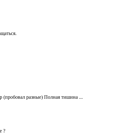
ащаться.
p (пробовал разные) Полная тишина ...
е ?