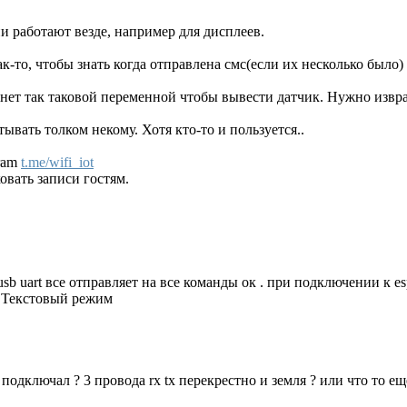
 работают везде, например для дисплеев.
к-то, чтобы знать когда отправлена смс(если их несколько было)
 нет так таковой переменной чтобы вывести датчик. Нужно извр
вать толком некому. Хотя кто-то и пользуется..
gram
t.me/wifi_iot
вать записи гостям.
sb uart все отправляет на все команды ок . при подключении к es
Текстовый режим
подключал ? 3 провода rx tx перекрестно и земля ? или что то ещ