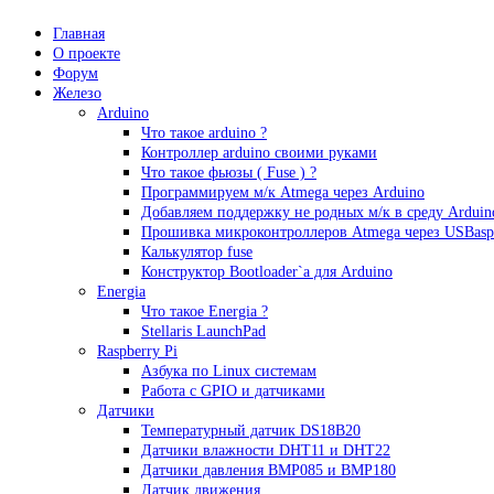
Главная
О проекте
Форум
Железо
Arduino
Что такое аrduino ?
Контроллер arduino своими руками
Что такое фьюзы ( Fuse ) ?
Программируем м/к Atmega через Arduino
Добавляем поддержку не родных м/к в среду Arduin
Прошивка микроконтроллеров Atmega через USBasp
Калькулятор fuse
Конструктор Bootloader`а для Arduino
Energia
Что такое Energia ?
Stellaris LaunchPad
Raspberry Pi
Азбука по Linux системам
Работа с GPIO и датчиками
Датчики
Температурный датчик DS18B20
Датчики влажности DHT11 и DHT22
Датчики давления BMP085 и BMP180
Датчик движения