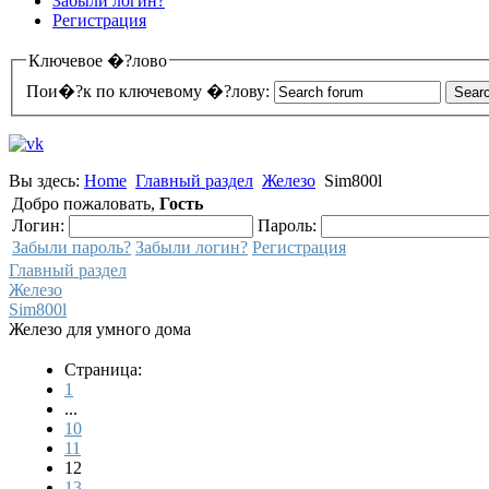
Забыли логин?
Регистрация
Ключевое �?лово
Пои�?к по ключевому �?лову:
Вы здесь:
Home
Главный раздел
Железо
Sim800l
Добро пожаловать,
Гость
Логин:
Пароль:
Забыли пароль?
Забыли логин?
Регистрация
Главный раздел
Железо
Sim800l
Железо для умного дома
Страница:
1
...
10
11
12
13