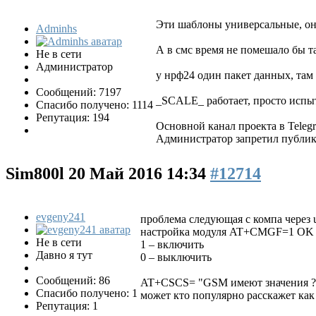
Эти шаблоны универсальные, они
Adminhs
А в смс время не помешало бы та
Не в сети
Администратор
у нрф24 один пакет данных, там
Сообщений: 7197
_SCALE_ работает, просто испыты
Спасибо получено: 1114
Репутация: 194
Основной канал проекта в Tele
Администратор запретил публико
Sim800l
20 Май 2016 14:34
#12714
evgeny241
проблема следующая с компа через u
настройка модуля AT+CMGF=1 OK 
Не в сети
1 – включить
Давно я тут
0 – выключить
Сообщений: 86
AT+CSCS= "GSM имеют значения ?
Спасибо получено: 1
может кто популярно расскажет как 
Репутация: 1