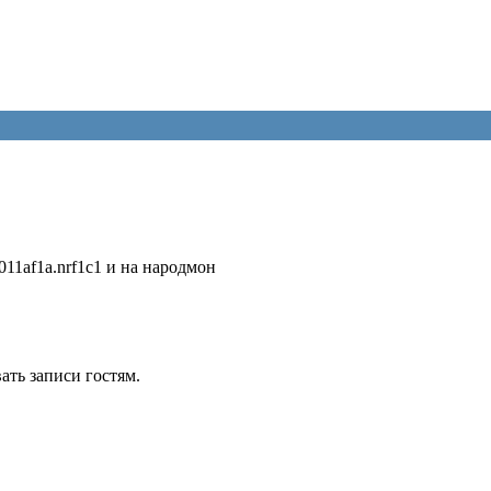
11af1a.nrf1c1 и на народмон
ть записи гостям.