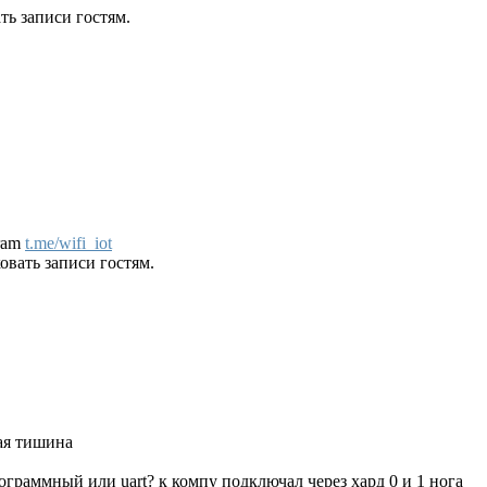
ь записи гостям.
gram
t.me/wifi_iot
вать записи гостям.
ная тишина
рограммный или uart? к компу подключал через хард 0 и 1 нога