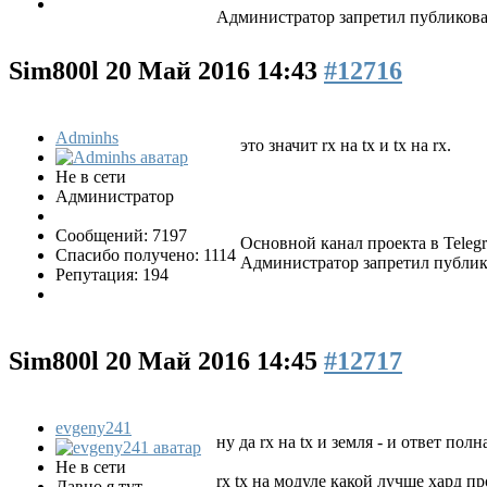
Администратор запретил публиковат
Sim800l
20 Май 2016 14:43
#12716
Adminhs
это значит rx на tx и tx на rx.
Не в сети
Администратор
Сообщений: 7197
Основной канал проекта в Tele
Спасибо получено: 1114
Администратор запретил публико
Репутация: 194
Sim800l
20 Май 2016 14:45
#12717
evgeny241
ну да rx на tx и земля - и ответ пол
Не в сети
rx tx на модуле какой лучше хард п
Давно я тут