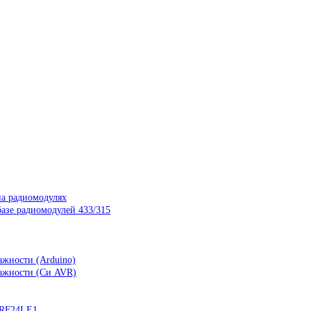
на радиомодулях
азе радиомодулей 433/315
ажности (Arduino)
лажности (Си AVR)
nRF24LE1