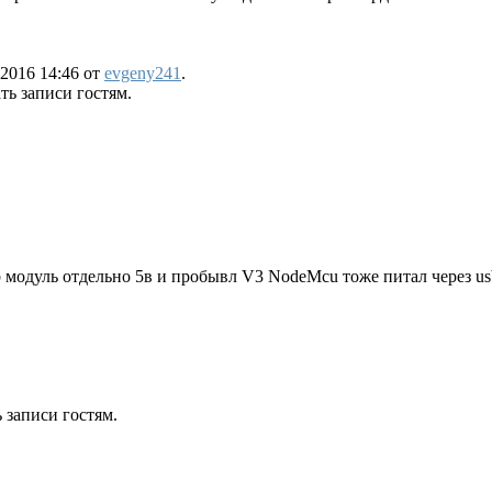
2016 14:46 от
evgeny241
.
ь записи гостям.
b модуль отдельно 5в и пробывл V3 NodeMcu тоже питал через usb 
 записи гостям.