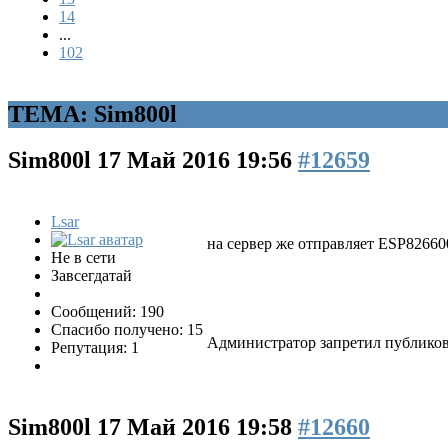
14
...
102
ТЕМА: Sim800l
Sim800l
17 Май 2016 19:56
#12659
Lsar
на сервер же отправляет ESP826600
Не в сети
Завсегдатай
Сообщений: 190
Спасибо получено: 15
Администратор запретил публикова
Репутация: 1
Sim800l
17 Май 2016 19:58
#12660