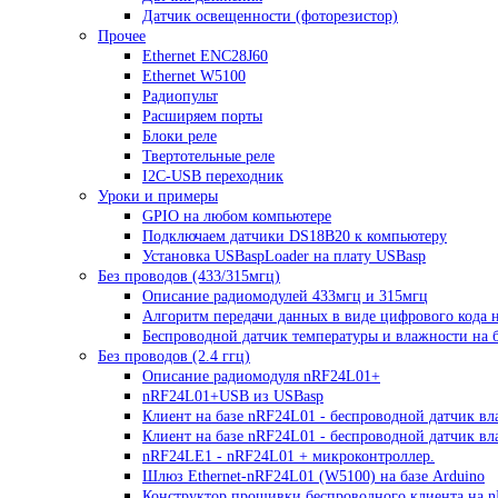
Датчик освещенности (фоторезистор)
Прочее
Ethernet ENC28J60
Ethernet W5100
Радиопульт
Расширяем порты
Блоки реле
Твертотельные реле
I2C-USB переходник
Уроки и примеры
GPIO на любом компьютере
Подключаем датчики DS18B20 к компьютеру
Установка USBaspLoader на плату USBasp
Без проводов (433/315мгц)
Описание радиомодулей 433мгц и 315мгц
Алгоритм передачи данных в виде цифрового кода 
Беспроводной датчик температуры и влажности на б
Без проводов (2.4 ггц)
Описание радиомодуля nRF24L01+
nRF24L01+USB из USBasp
Клиент на базе nRF24L01 - беспроводной датчик вл
Клиент на базе nRF24L01 - беспроводной датчик в
nRF24LE1 - nRF24L01 + микроконтроллер.
Шлюз Ethernet-nRF24L01 (W5100) на базе Arduino
Конструктор прошивки беспроводного клиента на 