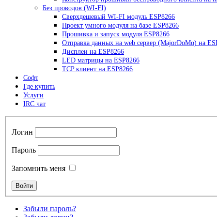
Без проводов (WI-FI)
Сверхдешевый WI-FI модуль ESP8266
Проект умного модуля на базе ESP8266
Прошивка и запуск модуля ESP8266
Отправка данных на web сервер (MajorDoMo) на ES
Дисплеи на ESP8266
LED матрицы на ESP8266
TCP клиент на ESP8266
Софт
Где купить
Услуги
IRC чат
Логин
Пароль
Запомнить меня
Забыли пароль?