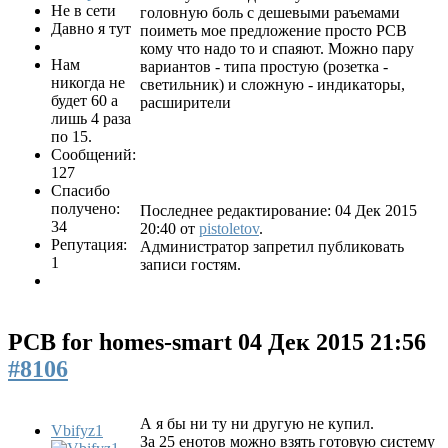
Не в сети
головную боль с дешевыми раъемами
Давно я тут
поиметь мое предложение просто PCB
кому что надо то и спаяют. Можно пару
Нам
вариантов - типа простую (розетка -
никогда не
светильник) и сложную - индикаторы,
будет 60 а
расширители
лишь 4 раза
по 15.
Сообщений:
127
Спасибо
получено:
Последнее редактирование: 04 Дек 2015
34
20:40 от
pistoletov
.
Репутация:
Администратор запретил публиковать
1
записи гостям.
PCB for homes-smart
04 Дек 2015 21:56
#8106
А я бы ни ту ни другую не купил.
Vbifyz1
За 25 енотов можно взять готовую систему