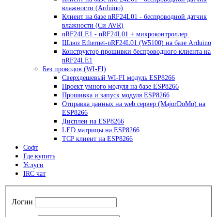
влажности (Arduino)
Клиент на базе nRF24L01 - беспроводной датчик
влажности (Си AVR)
nRF24LE1 - nRF24L01 + микроконтроллер.
Шлюз Ethernet-nRF24L01 (W5100) на базе Arduino
Конструктор прошивки беспроводного клиента на
nRF24LE1
Без проводов (WI-FI)
Сверхдешевый WI-FI модуль ESP8266
Проект умного модуля на базе ESP8266
Прошивка и запуск модуля ESP8266
Отправка данных на web сервер (MajorDoMo) на
ESP8266
Дисплеи на ESP8266
LED матрицы на ESP8266
TCP клиент на ESP8266
Софт
Где купить
Услуги
IRC чат
Логин