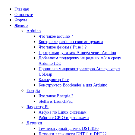
Главная
О проекте
Форум
Железо
Arduino
Что такое аrduino ?
Контроллер arduino своими руками
Что такое фьюзы ( Fuse ) ?
Программируем м/к Atmega через Arduino
Добавляем поддержку не родных м/к в среду
Arduino IDE
Прошивка микроконтроллеров Atmega через
USBasp
Калькулятор fuse
Конструктор Bootloader`а для Arduino
Energia
Что такое Energia ?
Stellaris LaunchPad
Raspberry Pi
Азбука по Linux системам
Работа с GPIO и датчиками
Датчики
Температурный датчик DS18B20
Датчики влажности DHT11 и DHT22