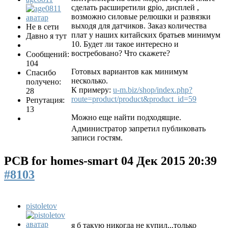
сделать расширетили gpio, дисплей ,
возможно силовые релюшки и развязки
выходя для датчиков. Заказ количества
Не в сети
плат у наших китайских братьев минимум
Давно я тут
10. Будет ли такое интересно и
востребовано? Что скажете?
Сообщений:
104
Готовых вариантов как минимум
Спасибо
несколько.
получено:
К примеру:
u-m.biz/shop/index.php?
28
route=product/product&product_id=59
Репутация:
13
Можно еще найти подходящие.
Администратор запретил публиковать
записи гостям.
PCB for homes-smart
04 Дек 2015 20:39
#8103
pistoletov
я б такую никогда не купил...только