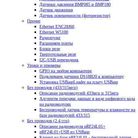
Датчики давления BMP085 и BMP180
Датчик движения
Датчик освещенности (фоторезистор)
Прочее
Ethernet ENC28J60
Ethernet W5100
Радиопульт
Расширяем порты
Блоки реле
Твертотельные реле
I2C-USB переходник
Уроки и примеры
GPIO на любом компьютере
Подключаем датчики DS18B20 к компьютеру
Установка USBaspLoader на плату USBasp
Без проводов (433/315мгц)
Описание радиомодулей 433мгц и 315мгц
Алгоритм передачи данных в виде цифрового кода
на радиомодулях
Беспроводной датчик температуры и влажности на
базе радиомодулей 433/315
Без проводов (2.4 ггц)
Описание радиомодуля nRF24L01+
nRF24L01+USB из USBasp
Клиент на базе nRF24L01 - беспроводной датчик