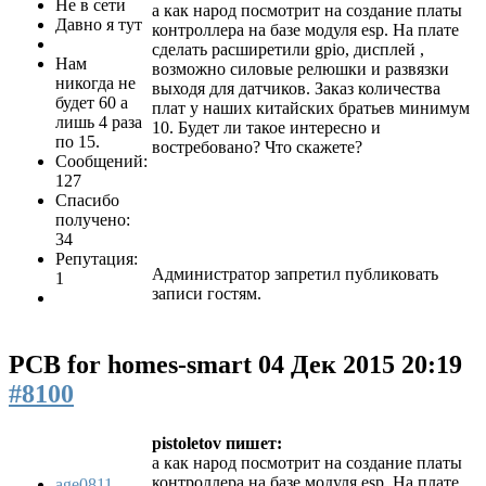
Не в сети
а как народ посмотрит на создание платы
Давно я тут
контроллера на базе модуля esp. На плате
сделать расширетили gpio, дисплей ,
Нам
возможно силовые релюшки и развязки
никогда не
выходя для датчиков. Заказ количества
будет 60 а
плат у наших китайских братьев минимум
лишь 4 раза
10. Будет ли такое интересно и
по 15.
востребовано? Что скажете?
Сообщений:
127
Спасибо
получено:
34
Репутация:
Администратор запретил публиковать
1
записи гостям.
PCB for homes-smart
04 Дек 2015 20:19
#8100
pistoletov пишет:
а как народ посмотрит на создание платы
контроллера на базе модуля esp. На плате
age0811