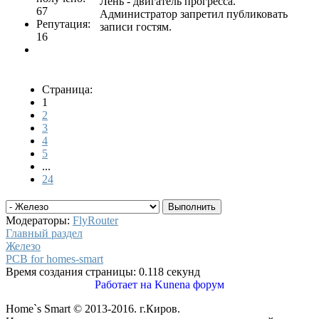
Лень - двигатель прогресса.
67
Администратор запретил публиковать
Репутация:
записи гостям.
16
Страница:
1
2
3
4
5
...
24
Модераторы:
FlyRouter
Главный раздел
Железо
PCB for homes-smart
Время создания страницы: 0.118 секунд
Работает на
Kunena форум
Home`s Smart © 2013-2016. г.Киров.