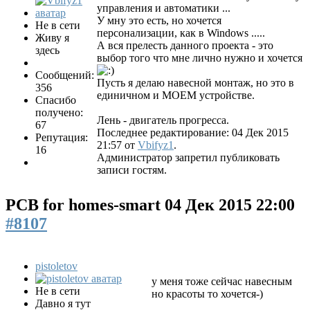
управления и автоматики ...
У мну это есть, но хочется
Не в сети
персонализации, как в Windows .....
Живу я
А вся прелесть данного проекта - это
здесь
выбор того что мне лично нужно и хочется
Сообщений:
Пусть я делаю навесной монтаж, но это в
356
единичном и МОЕМ устройстве.
Спасибо
получено:
Лень - двигатель прогресса.
67
Последнее редактирование: 04 Дек 2015
Репутация:
21:57 от
Vbifyz1
.
16
Администратор запретил публиковать
записи гостям.
PCB for homes-smart
04 Дек 2015 22:00
#8107
pistoletov
у меня тоже сейчас навесным
Не в сети
но красоты то хочется-)
Давно я тут