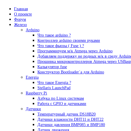
Главная
О проекте
Форум
Железо
Arduino
Что такое аrduino ?
Контроллер arduino своими руками
Что такое фьюзы ( Fuse ) ?
Программируем м/к Atmega через Arduino
Добавляем поддержку не родных м/к в среду Arduin
Прошивка микроконтроллеров Atmega через USBasp
Калькулятор fuse
Конструктор Bootloader`а для Arduino
Energia
Что такое Energia ?
Stellaris LaunchPad
Raspberry Pi
Азбука по Linux системам
Работа с GPIO и датчиками
Датчики
Температурный датчик DS18B20
Датчики влажности DHT11 и DHT22
Датчики давления BMP085 и BMP180
Датчик движения