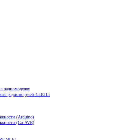
на радиомодулях
азе радиомодулей 433/315
ажности (Arduino)
лажности (Си AVR)
nRF24LE1