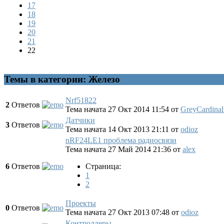
17
18
19
20
21
22
Темы в категории: Железо
Nrf51822
2
Ответов
Тема начата 27 Окт 2014 11:54
от
GreyCardina
Датчики
3
Ответов
Тема начата 14 Окт 2013 21:11
от
odioz
nRF24LE1 проблема радиосвязи
Тема начата 27 Май 2014 21:36
от
alex
6
Ответов
Страница:
1
2
Проекты
0
Ответов
Тема начата 27 Окт 2013 07:48
от
odioz
Контроллеры