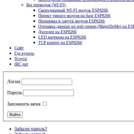
Без проводов (WI-FI)
Сверхдешевый WI-FI модуль ESP8266
Проект умного модуля на базе ESP8266
Прошивка и запуск модуля ESP8266
Отправка данных на web сервер (MajorDoMo) на ES
Дисплеи на ESP8266
LED матрицы на ESP8266
TCP клиент на ESP8266
Софт
Где купить
Услуги
IRC чат
Логин
Пароль
Запомнить меня
Забыли пароль?