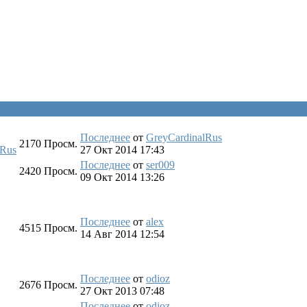
Последнее
от
GreyCardinalRus
2170
Просм.
lRus
27 Окт 2014 17:43
Последнее
от
ser009
2420
Просм.
09 Окт 2014 13:26
Последнее
от
alex
4515
Просм.
14 Авг 2014 12:54
Последнее
от
odioz
2676
Просм.
27 Окт 2013 07:48
Последнее
от
odioz