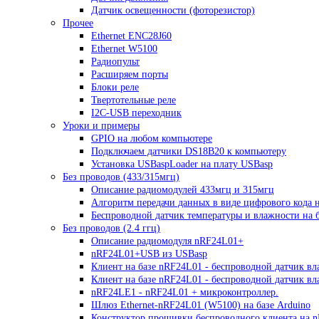
Датчик освещенности (фоторезистор)
Прочее
Ethernet ENC28J60
Ethernet W5100
Радиопульт
Расширяем порты
Блоки реле
Твертотельные реле
I2C-USB переходник
Уроки и примеры
GPIO на любом компьютере
Подключаем датчики DS18B20 к компьютеру
Установка USBaspLoader на плату USBasp
Без проводов (433/315мгц)
Описание радиомодулей 433мгц и 315мгц
Алгоритм передачи данных в виде цифрового кода 
Беспроводной датчик температуры и влажности на б
Без проводов (2.4 ггц)
Описание радиомодуля nRF24L01+
nRF24L01+USB из USBasp
Клиент на базе nRF24L01 - беспроводной датчик вл
Клиент на базе nRF24L01 - беспроводной датчик в
nRF24LE1 - nRF24L01 + микроконтроллер.
Шлюз Ethernet-nRF24L01 (W5100) на базе Arduino
Конструктор прошивки беспроводного клиента на 