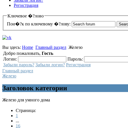
Забыли логин?
Регистрация
Ключевое �?лово
Пои�?к по ключевому �?лову:
Вы здесь:
Home
Главный раздел
Железо
Добро пожаловать,
Гость
Логин:
Пароль:
Забыли пароль?
Забыли логин?
Регистрация
Главный раздел
Железо
Заголовок категории
Железо для умного дома
Страница:
1
...
16