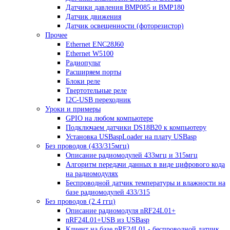
Датчики давления BMP085 и BMP180
Датчик движения
Датчик освещенности (фоторезистор)
Прочее
Ethernet ENC28J60
Ethernet W5100
Радиопульт
Расширяем порты
Блоки реле
Твертотельные реле
I2C-USB переходник
Уроки и примеры
GPIO на любом компьютере
Подключаем датчики DS18B20 к компьютеру
Установка USBaspLoader на плату USBasp
Без проводов (433/315мгц)
Описание радиомодулей 433мгц и 315мгц
Алгоритм передачи данных в виде цифрового кода
на радиомодулях
Беспроводной датчик температуры и влажности на
базе радиомодулей 433/315
Без проводов (2.4 ггц)
Описание радиомодуля nRF24L01+
nRF24L01+USB из USBasp
Клиент на базе nRF24L01 - беспроводной датчик