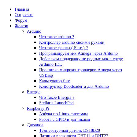
Главная
О проекте
Форум
Железо
Arduino
Что такое аrduino ?
Контроллер arduino своими руками
Что такое фьюзы ( Fuse ) ?
Программируем м/к Atmega через Arduino
Добавляем поддержку не родных м/к в среду
Arduino IDE
Прошивка микроконтроллеров Atmega через
USBasp
Калькулятор fuse
Конструктор Bootloader`а для Arduino
Energia
Что такое Energia ?
Stellaris LaunchPad
Raspberry Pi
Азбука по Linux системам
Работа с GPIO и датчиками
Датчики
Температурный датчик DS18B20
Датчики влажности DHT11 и DHT22