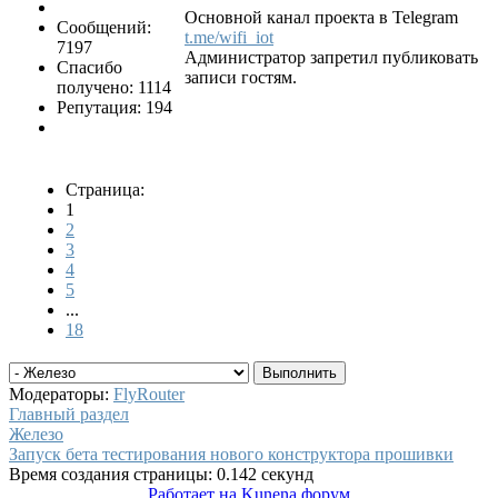
Основной канал проекта в Telegram
Сообщений:
t.me/wifi_iot
7197
Администратор запретил публиковать
Спасибо
записи гостям.
получено: 1114
Репутация: 194
Страница:
1
2
3
4
5
...
18
Модераторы:
FlyRouter
Главный раздел
Железо
Запуск бета тестирования нового конструктора прошивки
Время создания страницы: 0.142 секунд
Работает на
Kunena форум