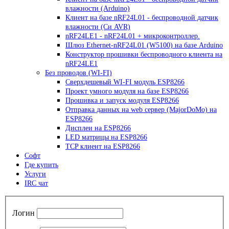
влажности (Arduino)
Клиент на базе nRF24L01 - беспроводной датчик
влажности (Си AVR)
nRF24LE1 - nRF24L01 + микроконтроллер.
Шлюз Ethernet-nRF24L01 (W5100) на базе Arduino
Конструктор прошивки беспроводного клиента на
nRF24LE1
Без проводов (WI-FI)
Сверхдешевый WI-FI модуль ESP8266
Проект умного модуля на базе ESP8266
Прошивка и запуск модуля ESP8266
Отправка данных на web сервер (MajorDoMo) на
ESP8266
Дисплеи на ESP8266
LED матрицы на ESP8266
TCP клиент на ESP8266
Софт
Где купить
Услуги
IRC чат
Логин