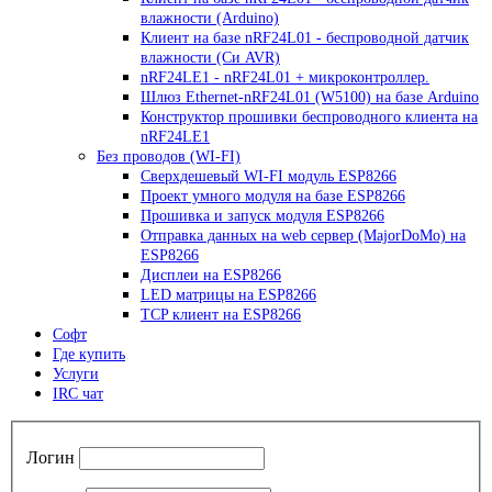
влажности (Arduino)
Клиент на базе nRF24L01 - беспроводной датчик
влажности (Си AVR)
nRF24LE1 - nRF24L01 + микроконтроллер.
Шлюз Ethernet-nRF24L01 (W5100) на базе Arduino
Конструктор прошивки беспроводного клиента на
nRF24LE1
Без проводов (WI-FI)
Сверхдешевый WI-FI модуль ESP8266
Проект умного модуля на базе ESP8266
Прошивка и запуск модуля ESP8266
Отправка данных на web сервер (MajorDoMo) на
ESP8266
Дисплеи на ESP8266
LED матрицы на ESP8266
TCP клиент на ESP8266
Софт
Где купить
Услуги
IRC чат
Логин