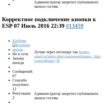
Администратор запретил публиковать
записи гостям.
Корректное подключение кнопки к
ESP
07 Июль 2016 22:39
#13459
Kirillmm
Лучше через оптопару так
homes-
Не в сети
smart.ru/index.php/component/kunen...htal-
Захожу
vopros&start=36
иногда
Сообщений:
67
Спасибо
получено:
12
Репутация:
Администратор запретил публиковать
2
записи гостям.