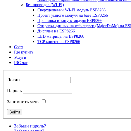
Без проводов (WI-FI)
Сверхдешевый WI-FI модуль ESP8266
Проект умного модуля на базе ESP8266
Прошивка и запуск модуля ESP8266
Отправка данных на web сервер (MajorDoMo) на ES
Дисплеи на ESP8266
LED матрицы на ESP8266
TCP клиент на ESP8266
Софт
Где купить
Услуги
IRC чат
Логин
Пароль
Запомнить меня
Забыли пароль?