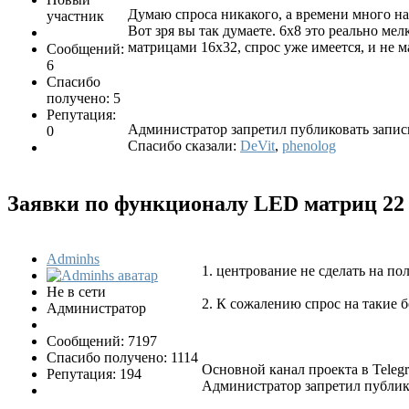
Думаю спроса никакого, а времени много над
участник
Вот зря вы так думаете. 6x8 это реально 
матрицами 16x32, спрос уже имеется, и не 
Сообщений:
6
Спасибо
получено: 5
Репутация:
Администратор запретил публиковать запис
0
Спасибо сказали:
DeVit
,
phenolog
Заявки по функционалу LED матриц
22
Adminhs
1. центрование не сделать на пол
Не в сети
2. К сожалению спрос на такие 
Администратор
Сообщений: 7197
Спасибо получено: 1114
Основной канал проекта в Tele
Репутация: 194
Администратор запретил публико