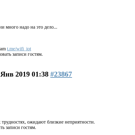
и много надо на это дело...
gram
t.me/wifi_iot
вать записи гостям.
 Янв 2019 01:38
#23867
их трудностях, ожидают близкие неприятности.
ь записи гостям.