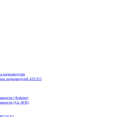
на радиомодулях
азе радиомодулей 433/315
ажности (Arduino)
лажности (Си AVR)
nRF24LE1