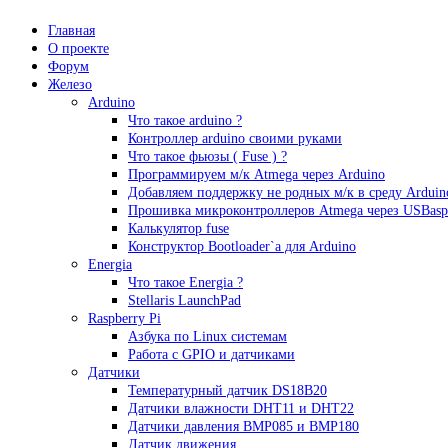
Главная
О проекте
Форум
Железо
Arduino
Что такое аrduino ?
Контроллер arduino своими руками
Что такое фьюзы ( Fuse ) ?
Программируем м/к Atmega через Arduino
Добавляем поддержку не родных м/к в среду Arduin
Прошивка микроконтроллеров Atmega через USBasp
Калькулятор fuse
Конструктор Bootloader`а для Arduino
Energia
Что такое Energia ?
Stellaris LaunchPad
Raspberry Pi
Азбука по Linux системам
Работа с GPIO и датчиками
Датчики
Температурный датчик DS18B20
Датчики влажности DHT11 и DHT22
Датчики давления BMP085 и BMP180
Датчик движения