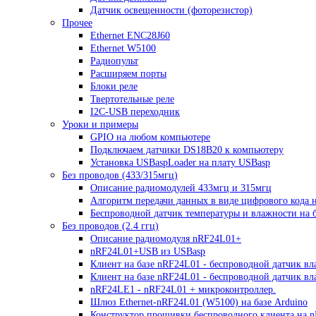
Датчик освещенности (фоторезистор)
Прочее
Ethernet ENC28J60
Ethernet W5100
Радиопульт
Расширяем порты
Блоки реле
Твертотельные реле
I2C-USB переходник
Уроки и примеры
GPIO на любом компьютере
Подключаем датчики DS18B20 к компьютеру
Установка USBaspLoader на плату USBasp
Без проводов (433/315мгц)
Описание радиомодулей 433мгц и 315мгц
Алгоритм передачи данных в виде цифрового кода 
Беспроводной датчик температуры и влажности на б
Без проводов (2.4 ггц)
Описание радиомодуля nRF24L01+
nRF24L01+USB из USBasp
Клиент на базе nRF24L01 - беспроводной датчик вл
Клиент на базе nRF24L01 - беспроводной датчик в
nRF24LE1 - nRF24L01 + микроконтроллер.
Шлюз Ethernet-nRF24L01 (W5100) на базе Arduino
Конструктор прошивки беспроводного клиента на 