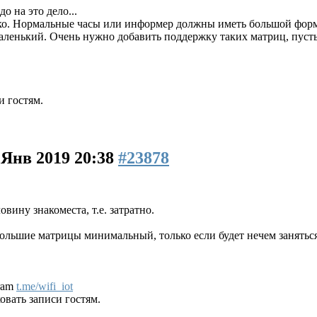
о на это дело...
мелко. Нормальные часы или информер должны иметь большой ф
маленький. Очень нужно добавить поддержку таких матриц, пуст
и гостям.
 Янв 2019 20:38
#23878
овину знакоместа, т.е. затратно.
большие матрицы минимальный, только если будет нечем занятьс
gram
t.me/wifi_iot
вать записи гостям.