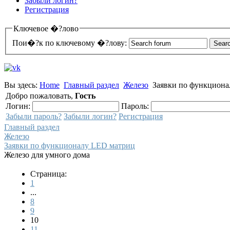
Забыли логин?
Регистрация
Ключевое �?лово
Пои�?к по ключевому �?лову:
Вы здесь:
Home
Главный раздел
Железо
Заявки по функцион
Добро пожаловать,
Гость
Логин:
Пароль:
Забыли пароль?
Забыли логин?
Регистрация
Главный раздел
Железо
Заявки по функционалу LED матриц
Железо для умного дома
Страница:
1
...
8
9
10
11