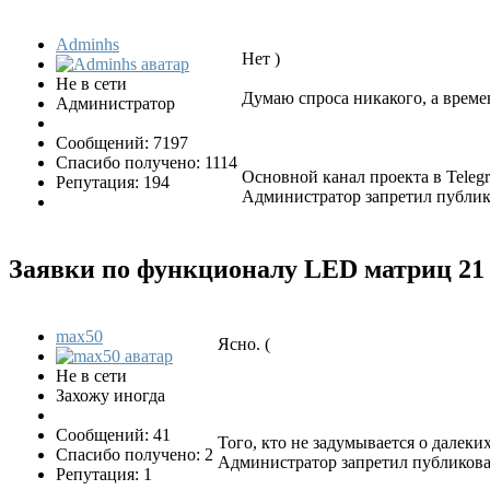
Adminhs
Нет )
Не в сети
Думаю спроса никакого, а времен
Администратор
Сообщений: 7197
Спасибо получено: 1114
Основной канал проекта в Tele
Репутация: 194
Администратор запретил публико
Заявки по функционалу LED матриц
21
max50
Ясно. (
Не в сети
Захожу иногда
Сообщений: 41
Того, кто не задумывается о далек
Спасибо получено: 2
Администратор запретил публиковат
Репутация: 1