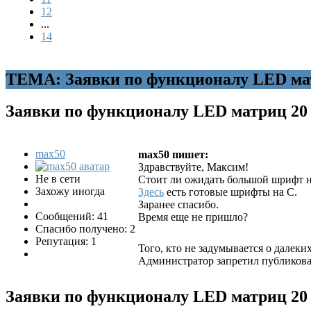
12
...
14
ТЕМА: Заявки по функционалу LED ма
Заявки по функционалу LED матриц
20
max50
max50 пишет:
Здравствуйте, Максим!
Не в сети
Стоит ли ожидать большой шрифт н
Захожу иногда
Здесь
есть готовые шрифты на С.
Заранее спасибо.
Сообщений: 41
Время еще не пришло?
Спасибо получено: 2
Репутация: 1
Того, кто не задумывается о далек
Администратор запретил публиковат
Заявки по функционалу LED матриц
20