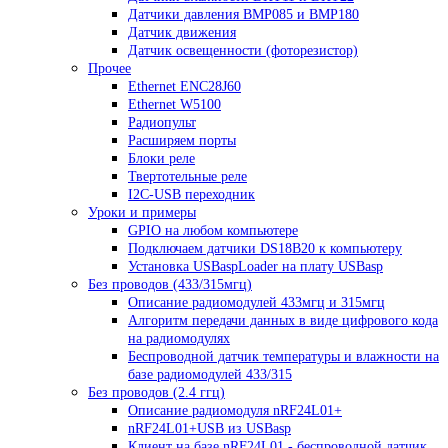
Датчики давления BMP085 и BMP180
Датчик движения
Датчик освещенности (фоторезистор)
Прочее
Ethernet ENC28J60
Ethernet W5100
Радиопульт
Расширяем порты
Блоки реле
Твертотельные реле
I2C-USB переходник
Уроки и примеры
GPIO на любом компьютере
Подключаем датчики DS18B20 к компьютеру
Установка USBaspLoader на плату USBasp
Без проводов (433/315мгц)
Описание радиомодулей 433мгц и 315мгц
Алгоритм передачи данных в виде цифрового кода
на радиомодулях
Беспроводной датчик температуры и влажности на
базе радиомодулей 433/315
Без проводов (2.4 ггц)
Описание радиомодуля nRF24L01+
nRF24L01+USB из USBasp
Клиент на базе nRF24L01 - беспроводной датчик