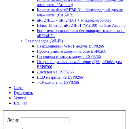
влажности (Arduino)
Клиент на базе nRF24L01 - беспроводной датчик
влажности (Си AVR)
nRF24LE1 - nRF24L01 + микроконтроллер.
Шлюз Ethernet-nRF24L01 (W5100) на базе Arduino
Конструктор прошивки беспроводного клиента на
nRF24LE1
Без проводов (WI-FI)
Сверхдешевый WI-FI модуль ESP8266
Проект умного модуля на базе ESP8266
Прошивка и запуск модуля ESP8266
Отправка данных на web сервер (MajorDoMo) на
ESP8266
Дисплеи на ESP8266
LED матрицы на ESP8266
TCP клиент на ESP8266
Софт
Где купить
Услуги
IRC чат
Логин