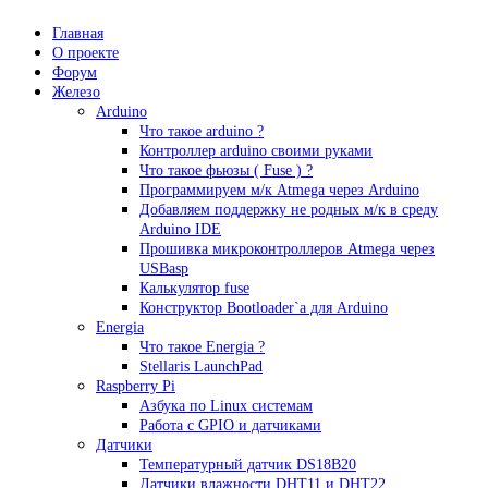
Главная
О проекте
Форум
Железо
Arduino
Что такое аrduino ?
Контроллер arduino своими руками
Что такое фьюзы ( Fuse ) ?
Программируем м/к Atmega через Arduino
Добавляем поддержку не родных м/к в среду
Arduino IDE
Прошивка микроконтроллеров Atmega через
USBasp
Калькулятор fuse
Конструктор Bootloader`а для Arduino
Energia
Что такое Energia ?
Stellaris LaunchPad
Raspberry Pi
Азбука по Linux системам
Работа с GPIO и датчиками
Датчики
Температурный датчик DS18B20
Датчики влажности DHT11 и DHT22