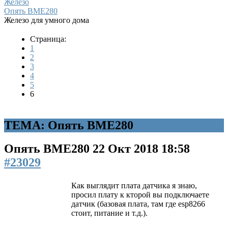
Железо
Опять BME280
Железо для умного дома
Страница:
1
2
3
4
5
6
ТЕМА: Опять BME280
Опять BME280
22 Окт 2018 18:58
#23029
Как выглядит плата датчика я знаю,
просил плату к кторой вы подключаете
датчик (базовая плата, там где esp8266
стоит, питание и т.д.).