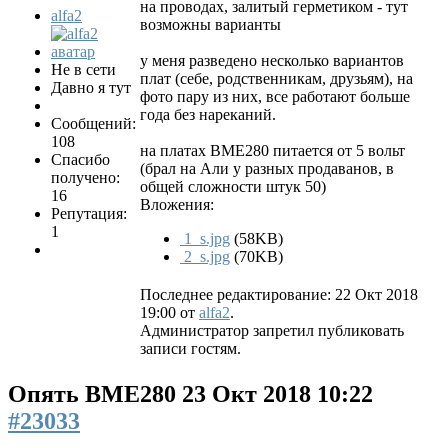
на проводах, залитый герметиком - тут
alfa2
возможны варианты
у меня разведено несколько вариантов
Не в сети
плат (себе, родственникам, друзьям), на
Давно я тут
фото пару из них, все работают больше
года без нареканий.
Сообщений:
108
на платах BME280 питается от 5 вольт
Спасибо
(брал на Али у разных продаванов, в
получено:
общей сложности штук 50)
16
Вложения:
Репутация:
1
1_s.jpg
(58KB)
2_s.jpg
(70KB)
Последнее редактирование: 22 Окт 2018
19:00 от
alfa2
.
Администратор запретил публиковать
записи гостям.
Опять BME280
23 Окт 2018 10:22
#23033