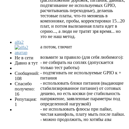
(расположение дорожек, питания, данных,
подтягивание не используемых GPIO,
расчитываешь переходные), делаешь
тестовые платы, что-то меняешь в
компоновке, пробы, корректировки 15...20
плат, и потом вылизанная плата идет в
серию..., а люди не тратят зря время... но
это не наш метод.
alfa2
а потом, глючит
возьмите за правило (для себя любимого):
Не в сети
- не собирать на соплях (допускается
Давно я тут
только тест работы)
- подтягивать не используемые GPIO к +
Сообщений:
питания
108
- использовать блоки питания (выдающие
Спасибо
стабилизированное питание) от сотовых
получено:
дешево, но есть косяки (не стабильность
16
напряжение, заявленные параметры под
Репутация:
определенной нагрузкой)
1
- не использовать флюсы при пайке,
чистая канифоль, плату мыть после пайки.
- можно продолжить, но хотябы азы