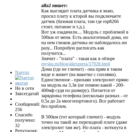
alfa2 пишет:
Как выглядит плата датчика я знаю,
просил плату к кторой вы подключаете
датчик (базовая плата, там где esp8266
стоит, питание и т.д.).
Вот уж озадачили.... Модуль с проблемой в
500км от меня. Есть аналогичный дома, но
на нем глюков датчика не наблюдалось ни
разу... Попробую расписать как
получится...
Знвчит - "плата" - такая как в обзоре
mysku.ru/blog/aliexpress/37928.html
Дома (где не глючит) - она прям в таком
Naevus
виде и живет (на макетке с соплями).
Единственное - припаян электролит прямо
на модуль на 3,3в (не помню какой - 200-
Не в сети
400мф судя по размеру). Питается от
Завсегдатай
зарядника телефона (несколько разных - от
0,5а до 2а многопортового). Все работает
Сообщений:
без проблем.
256
Спасибо
В 500км (тот который глючит) - модуль
получено:
точно на такой же переходной плате (даже
32
электролит там же). Но плата - воткнута в
Репутация: