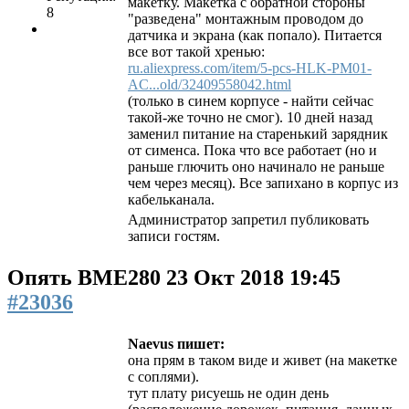
макетку. Макетка с обратной стороны
8
"разведена" монтажным проводом до
датчика и экрана (как попало). Питается
все вот такой хренью:
ru.aliexpress.com/item/5-pcs-HLK-PM01-
AC...old/32409558042.html
(только в синем корпусе - найти сейчас
такой-же точно не смог). 10 дней назад
заменил питание на старенький зарядник
от сименса. Пока что все работает (но и
раньше глючить оно начинало не раньше
чем через месяц). Все запихано в корпус из
кабельканала.
Администратор запретил публиковать
записи гостям.
Опять BME280
23 Окт 2018 19:45
#23036
Naevus пишет:
она прям в таком виде и живет (на макетке
с соплями).
тут плату рисуешь не один день