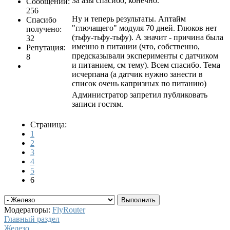
За азы спасибо, конечно.
Сообщений:
256
Ну и теперь результаты. Аптайм
Спасибо
"глючащего" модуля 70 дней. Глюков нет
получено:
(тьфу-тьфу-тьфу). А значит - причина была
32
именно в питании (что, собственно,
Репутация:
предсказывали эксперименты с датчиком
8
и питанием, см тему). Всем спасибо. Тема
исчерпана (а датчик нужно занести в
список очень капризных по питанию)
Администратор запретил публиковать
записи гостям.
Страница:
1
2
3
4
5
6
Модераторы:
FlyRouter
Главный раздел
Железо