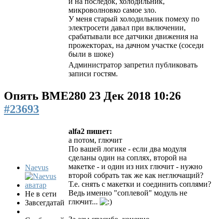
и на последок, холодильник,
микроволновко самое зло.
У меня старый холодильник помеху по
электросети давал при включении,
срабатывали все датчики движения на
прожекторах, на дачном участке (соседи
были в шоке)
Администратор запретил публиковать
записи гостям.
Опять BME280
23 Дек 2018 10:26
#23693
alfa2 пишет:
а потом, глючит
По вашей логике - если два модуля
сделаны один на соплях, второй на
макетке - и один из них глючит - нужно
Naevus
второй собрать так же как неглючащий?
Т.е. снять с макетки и соединить соплями?
Ведь именно "соплевой" модуль не
Не в сети
глючит...
Завсегдатай