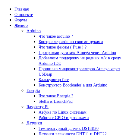
Главная
О проекте
Форум
Железо
Arduino
Что такое аrduino ?
Контроллер arduino своими руками
Что такое фьюзы ( Fuse ) ?
Программируем м/к Atmega через Arduino
Добавляем поддержку не родных м/к в среду
Arduino IDE
Прошивка микроконтроллеров Atmega через
USBasp
Калькулятор fuse
Конструктор Bootloader`а для Arduino
Energia
Что такое Energia ?
Stellaris LaunchPad
Raspberry Pi
Азбука по Linux системам
Работа с GPIO и датчиками
Датчики
Температурный датчик DS18B20
Датчики влажности DHT11 и DHT22