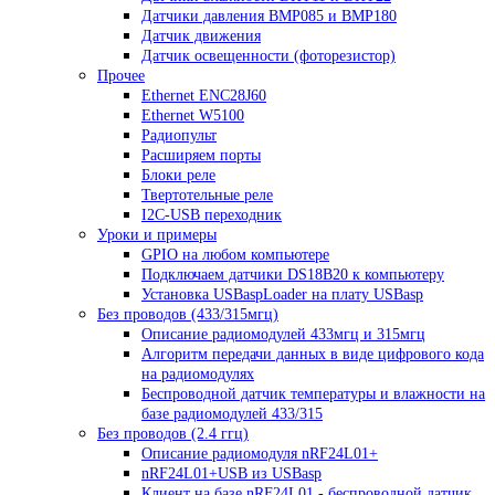
Датчики давления BMP085 и BMP180
Датчик движения
Датчик освещенности (фоторезистор)
Прочее
Ethernet ENC28J60
Ethernet W5100
Радиопульт
Расширяем порты
Блоки реле
Твертотельные реле
I2C-USB переходник
Уроки и примеры
GPIO на любом компьютере
Подключаем датчики DS18B20 к компьютеру
Установка USBaspLoader на плату USBasp
Без проводов (433/315мгц)
Описание радиомодулей 433мгц и 315мгц
Алгоритм передачи данных в виде цифрового кода
на радиомодулях
Беспроводной датчик температуры и влажности на
базе радиомодулей 433/315
Без проводов (2.4 ггц)
Описание радиомодуля nRF24L01+
nRF24L01+USB из USBasp
Клиент на базе nRF24L01 - беспроводной датчик