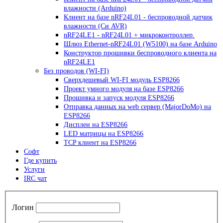
влажности (Arduino)
Клиент на базе nRF24L01 - беспроводной датчик
влажности (Си AVR)
nRF24LE1 - nRF24L01 + микроконтроллер.
Шлюз Ethernet-nRF24L01 (W5100) на базе Arduino
Конструктор прошивки беспроводного клиента на
nRF24LE1
Без проводов (WI-FI)
Сверхдешевый WI-FI модуль ESP8266
Проект умного модуля на базе ESP8266
Прошивка и запуск модуля ESP8266
Отправка данных на web сервер (MajorDoMo) на
ESP8266
Дисплеи на ESP8266
LED матрицы на ESP8266
TCP клиент на ESP8266
Софт
Где купить
Услуги
IRC чат
Логин