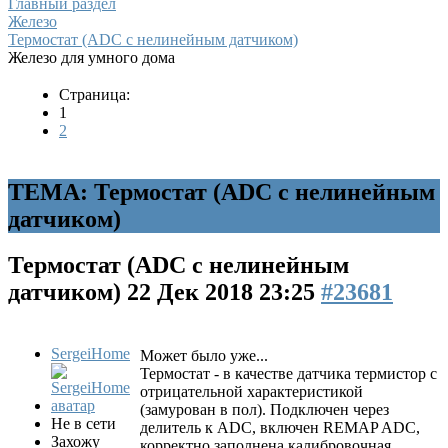
Главный раздел
Железо
Термостат (ADC с нелинейным датчиком)
Железо для умного дома
Страница:
1
2
ТЕМА: Термостат (ADC с нелинейным
датчиком)
Термостат (ADC с нелинейным
датчиком)
22 Дек 2018 23:25
#23681
SergeiHome
Может было уже...
Термостат - в качестве датчика термистор с
отрицательной характеристикой
(замурован в пол). Подключен через
Не в сети
делитель к ADC, включен REMAP ADC,
Захожу
корректно заполнена калибровочная