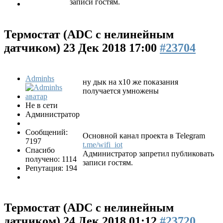
записи гостям.
Термостат (ADC с нелинейным
датчиком)
23 Дек 2018 17:00
#23704
Adminhs
ну дык на х10 же показания
получается умножены
Не в сети
Администратор
Сообщений:
Основной канал проекта в Telegram
7197
t.me/wifi_iot
Спасибо
Администратор запретил публиковать
получено: 1114
записи гостям.
Репутация: 194
Термостат (ADC с нелинейным
датчиком)
24 Дек 2018 01:12
#23720