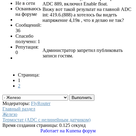
Не в сети
ADC 889, включил Enable float.
Осваиваюсь
Вижу вот такой результат на главной ADC
на форуме
int: 419.6.(888) а хотелось бы видеть
напряжение 4,19в , что я делаю не так?
Сообщений:
36
Спасибо
получено: 1
Репутация:
Администратор запретил публиковать
0
записи гостям.
Страница:
1
2
Модераторы:
FlyRouter
Главный раздел
Железо
Термостат (ADC с нелинейным датчиком)
Время создания страницы: 0.125 секунд
Работает на
Kunena форум