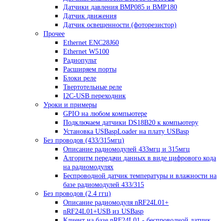
Датчики давления BMP085 и BMP180
Датчик движения
Датчик освещенности (фоторезистор)
Прочее
Ethernet ENC28J60
Ethernet W5100
Радиопульт
Расширяем порты
Блоки реле
Твертотельные реле
I2C-USB переходник
Уроки и примеры
GPIO на любом компьютере
Подключаем датчики DS18B20 к компьютеру
Установка USBaspLoader на плату USBasp
Без проводов (433/315мгц)
Описание радиомодулей 433мгц и 315мгц
Алгоритм передачи данных в виде цифрового кода
на радиомодулях
Беспроводной датчик температуры и влажности на
базе радиомодулей 433/315
Без проводов (2.4 ггц)
Описание радиомодуля nRF24L01+
nRF24L01+USB из USBasp
Клиент на базе nRF24L01 - беспроводной датчик