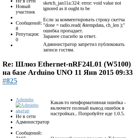
Не в сети
sketch_jan11a:324: error: void value not
Новый
ignored as it ought to be
участник
Если за комментировать строку скетча
Сообщений:
"done = radio.read( &tempdata, ch_len );"
8
ошибка пропадает.
Репутация:
Заранее спасибо за ответ.
0
Администратор запретил публиковать
записи гостям.
Re: Шлюз Ethernet-nRF24L01 (W5100)
на базе Arduino UNO
11 Янв 2015 09:33
#825
Adminhs
Какая-то неиформативная ошибка -
включите полный вывод ошибок в
настройках.. Попробуйте иде 1.0.5.
Не в сети
Администратор
Сообщений: