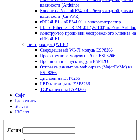
влажности (Arduino)
Клиент на базе nRF24L01 - беспроводной датчик
влажности (Си AVR)
nRF24LE1 - nRF24L01 + микроконтроллер.
Шлюз Ethernet-nRF24L01 (W5100) на базе Arduino
Конструктор прошивки беспроводного клиента на
nRF24LE1
Без проводов (WI-FI)
Сверхдешевый WI-FI модуль ESP8266
Проект умного модуля на базе ESP8266
Прошивка и запуск модуля ESP8266
Отправка данных на web сервер (MajorDoMo) на
ESP8266
Дисплеи на ESP8266
LED матрицы на ESP8266
TCP клиент на ESP8266
Софт
Где купить
Услуги
IRC чат
Логин