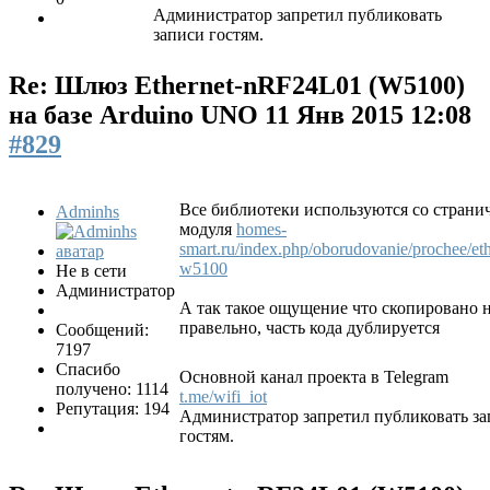
Администратор запретил публиковать
записи гостям.
Re: Шлюз Ethernet-nRF24L01 (W5100)
на базе Arduino UNO
11 Янв 2015 12:08
#829
Все библиотеки используются со страни
Adminhs
модуля
homes-
smart.ru/index.php/oborudovanie/prochee/eth
w5100
Не в сети
Администратор
А так такое ощущение что скопировано 
правельно, часть кода дублируется
Сообщений:
7197
Спасибо
Основной канал проекта в Telegram
получено: 1114
t.me/wifi_iot
Репутация: 194
Администратор запретил публиковать з
гостям.