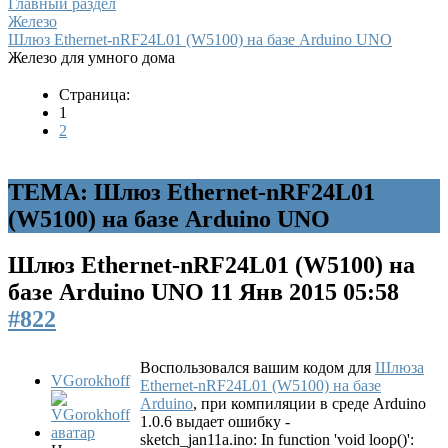
Главный раздел
Железо
Шлюз Ethernet-nRF24L01 (W5100) на базе Arduino UNO
Железо для умного дома
Страница:
1
2
ТЕМА: Шлюз Ethernet-nRF24L01
(W5100) на базе Arduino UNO
Шлюз Ethernet-nRF24L01 (W5100) на
базе Arduino UNO
11 Янв 2015 05:58
#822
Воспользовался вашим кодом для
Шлюза
VGorokhoff
Ethernet-nRF24L01 (W5100) на базе
Arduino
, при компиляции в среде Arduino
1.0.6 выдает ошибку -
sketch_jan11a.ino: In function 'void loop()':