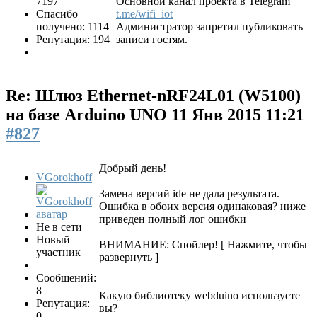
7197
Основной канал проекта в Telegram
Спасибо
t.me/wifi_iot
получено: 1114
Администратор запретил публиковать
Репутация: 194
записи гостям.
Re: Шлюз Ethernet-nRF24L01 (W5100)
на базе Arduino UNO
11 Янв 2015 11:21
#827
Добрый день!
VGorokhoff
Замена версий ide не дала результата.
Ошибка в обоих версия одинаковая? ниже
приведен полный лог ошибки
Не в сети
Новый
ВНИМАНИЕ: Спойлер!
[ Нажмите, чтобы
участник
развернуть ]
Сообщений:
8
Какую библиотеку webduino используете
Репутация:
вы?
0