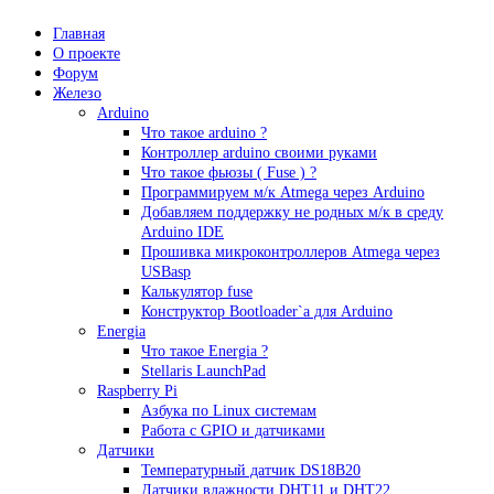
Главная
О проекте
Форум
Железо
Arduino
Что такое аrduino ?
Контроллер arduino своими руками
Что такое фьюзы ( Fuse ) ?
Программируем м/к Atmega через Arduino
Добавляем поддержку не родных м/к в среду
Arduino IDE
Прошивка микроконтроллеров Atmega через
USBasp
Калькулятор fuse
Конструктор Bootloader`а для Arduino
Energia
Что такое Energia ?
Stellaris LaunchPad
Raspberry Pi
Азбука по Linux системам
Работа с GPIO и датчиками
Датчики
Температурный датчик DS18B20
Датчики влажности DHT11 и DHT22