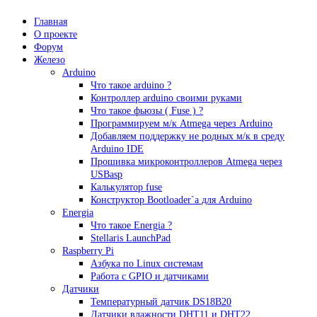
Главная
О проекте
Форум
Железо
Arduino
Что такое аrduino ?
Контроллер arduino своими руками
Что такое фьюзы ( Fuse ) ?
Программируем м/к Atmega через Arduino
Добавляем поддержку не родных м/к в среду
Arduino IDE
Прошивка микроконтроллеров Atmega через
USBasp
Калькулятор fuse
Конструктор Bootloader`а для Arduino
Energia
Что такое Energia ?
Stellaris LaunchPad
Raspberry Pi
Азбука по Linux системам
Работа с GPIO и датчиками
Датчики
Температурный датчик DS18B20
Датчики влажности DHT11 и DHT22