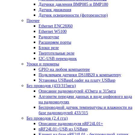
Датчики давления BMP085 и BMP180
Датчик движения
Датчик освещенности (фоторезистор)
Прочее
Ethernet ENC28J60
Ethernet W5100
Радиопульт
Расширяем порты
Блоки реле
Твертотельные реле
I2C-USB переходник
Уроки и примеры
GPIO на любом компьютере
Подключаем датчики DS18B20 к компьютеру
Установка USBaspLoader на плату USBasp
Без проводов (433/315мгц)
Описание радиомодулей 433мгц и 315мгц
Алгоритм передачи данных в виде цифрового кода
на радиомодулях
Беспроводной датчик температуры и влажности на
базе радиомодулей 433/315
Без проводов (2.4 ггц)
Описание радиомодуля nRF24L01+
nRF24L01+USB из USBasp
Клиент на базе nRF24L01 - беспроводной датчик