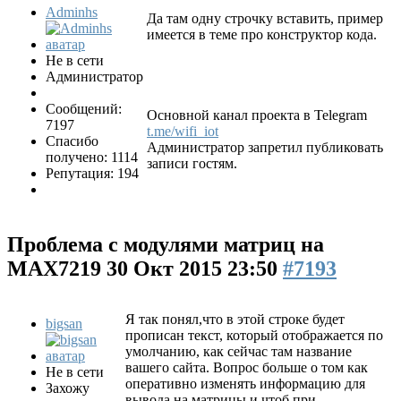
Adminhs
Да там одну строчку вставить, пример
имеется в теме про конструктор кода.
Не в сети
Администратор
Сообщений:
Основной канал проекта в Telegram
7197
t.me/wifi_iot
Спасибо
Администратор запретил публиковать
получено: 1114
записи гостям.
Репутация: 194
Проблема с модулями матриц на
MAX7219
30 Окт 2015 23:50
#7193
Я так понял,что в этой строке будет
bigsan
прописан текст, который отображается по
умолчанию, как сейчас там название
вашего сайта. Вопрос больше о том как
Не в сети
оперативно изменять информацию для
Захожу
вывода на матрицы и чтоб при