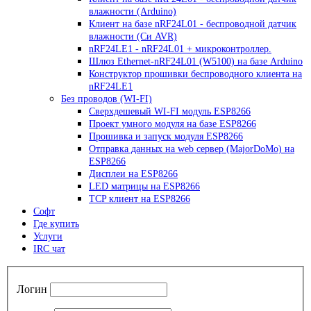
влажности (Arduino)
Клиент на базе nRF24L01 - беспроводной датчик
влажности (Си AVR)
nRF24LE1 - nRF24L01 + микроконтроллер.
Шлюз Ethernet-nRF24L01 (W5100) на базе Arduino
Конструктор прошивки беспроводного клиента на
nRF24LE1
Без проводов (WI-FI)
Сверхдешевый WI-FI модуль ESP8266
Проект умного модуля на базе ESP8266
Прошивка и запуск модуля ESP8266
Отправка данных на web сервер (MajorDoMo) на
ESP8266
Дисплеи на ESP8266
LED матрицы на ESP8266
TCP клиент на ESP8266
Софт
Где купить
Услуги
IRC чат
Логин